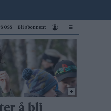
S OSS
Bli abonnent
ter å bli