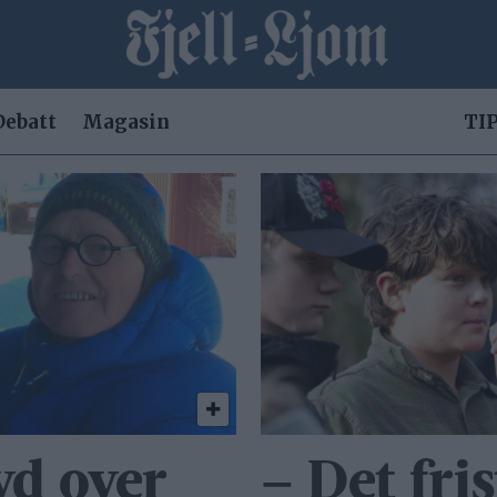
Debatt
Magasin
TIP
yd over
– Det fris