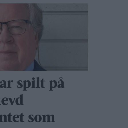
ar spilt på
levd
ntet som