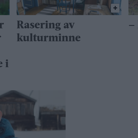
r
Rasering av
–
r
kulturminne
 i