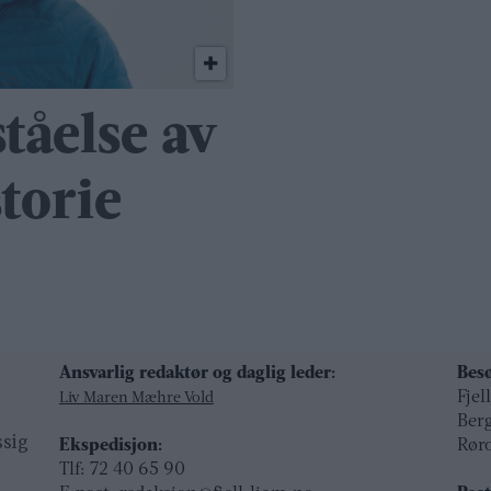
tåelse av
torie
Ansvarlig redaktør og daglig leder:
Besø
Fjel
Liv Maren Mæhre Vold
Ber
ssig
Ekspedisjon:
Rør
t
Tlf: 72 40 65 90