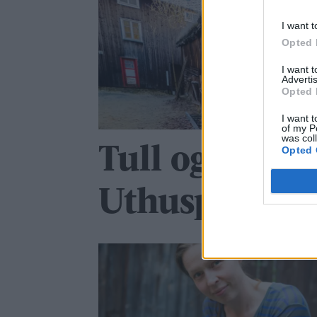
I want t
Opted 
I want 
Advertis
Opted 
I want t
of my P
was col
Tull og tøys 
Opted 
Uthusprosjek