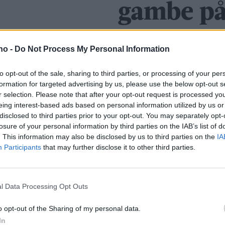
gambe på
.no -
Do Not Process My Personal Information
to opt-out of the sale, sharing to third parties, or processing of your per
formation for targeted advertising by us, please use the below opt-out s
r selection. Please note that after your opt-out request is processed y
eing interest-based ads based on personal information utilized by us or
disclosed to third parties prior to your opt-out. You may separately opt-
losure of your personal information by third parties on the IAB’s list of
al
Redd et kulturminne
K
. This information may also be disclosed by us to third parties on the
IA
Participants
that may further disclose it to other third parties.
l
i 2025
l Data Processing Opt Outs
o opt-out of the Sharing of my personal data.
In