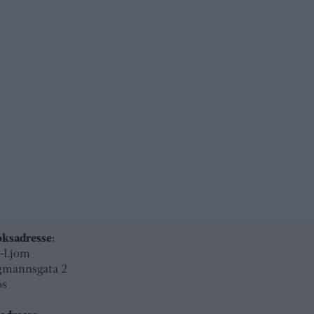
ksadresse:
l-Ljom
gmannsgata 2
os