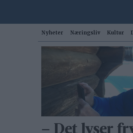
Nyheter
Næringsliv
Kultur
Tag:
kulturminne
– Det lyser fr