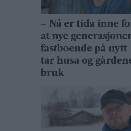
– Nå er tida inne fo
at nye generasjone
fastboende på nytt
tar husa og gårdene
bruk