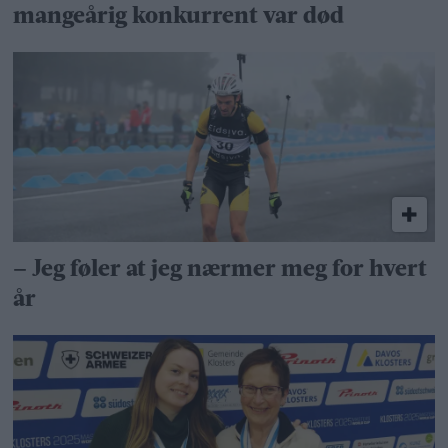
mangeårig konkurrent var død
– Jeg føler at jeg nærmer meg for hvert
år