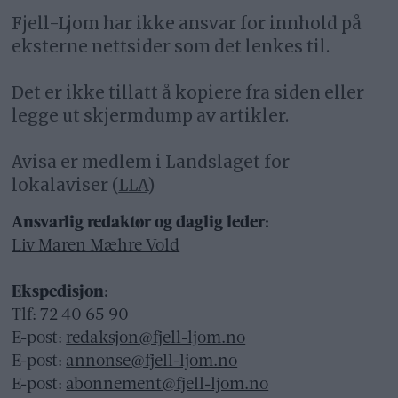
Fjell-Ljom har ikke ansvar for innhold på
eksterne nettsider som det lenkes til.
Det er ikke tillatt å kopiere fra siden eller
legge ut skjermdump av artikler.
Avisa er medlem i Landslaget for
lokalaviser (
LLA
)
Ansvarlig redaktør og daglig leder:
Liv Maren Mæhre Vold
Ekspedisjon:
Tlf: 72 40 65 90
E-post:
redaksjon@fjell-ljom.no
E-post:
annonse@fjell-ljom.no
E-post:
abonnement@fjell-ljom.no