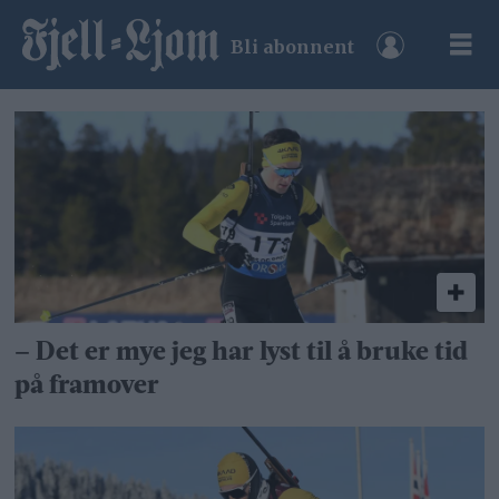
Bli abonnent
Tag:
håvard
kne
galåen
– Det er mye jeg har lyst til å bruke tid
på framover