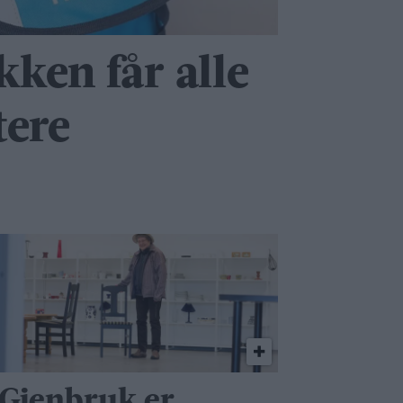
ken får alle
tere
 Gjenbruk er