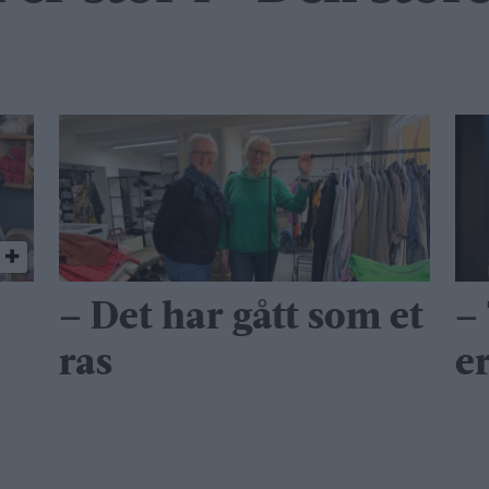
– Det har gått som et
–
ras
er