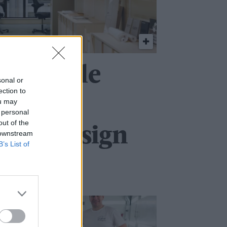
er gamle
sonal or
ection to
ler i ny
ou may
 personal
out of the
 for design
 downstream
B’s List of
ktur