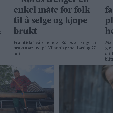
enkel måte for folk
fa
til å selge og kjøpe
pl
brukt
h
.
Framtida i våre hender Røros arrangerer
Mar
bruktmarked på Nilsenhjørnet lørdag 27.
gje
juli.
sti
blit