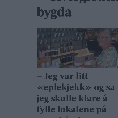
bygda
– Jeg var litt
«eplekjekk» og sa
jeg skulle klare å
fylle lokalene på