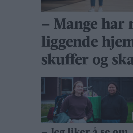
– Mange har 
liggende hje
skuffer og sk
– Jeg liker å se om