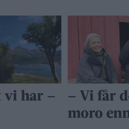
 vi har –
– Vi får 
moro enn 