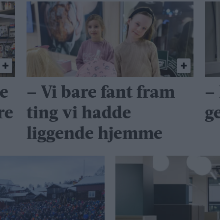
de
– Vi bare fant fram
–
re
ting vi hadde
ge
liggende hjemme