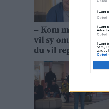
Opted 
I want t
Opted 
I want 
– Kom med det du
Advertis
Opted 
vil sy om eller ting
I want t
of my P
du vil reparere
was col
Opted 