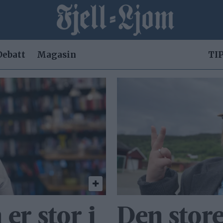
Debatt
Magasin
TIP
er stor i
Den store