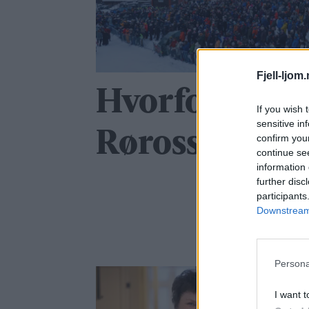
Fjell-ljom
Hvorfor ble i
If you wish 
sensitive in
Rørossangen 
confirm you
continue se
information 
further disc
participants
Downstream 
Persona
I want t