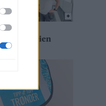
n ny æra i
tamphusveien