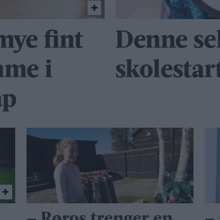
mye fint
Denne sek
mme i
skolestar
ap
– Røros trenger en
–