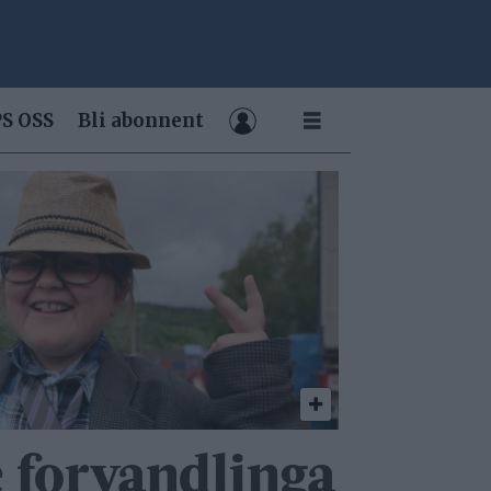
S OSS
Bli abonnent
 forvandlinga