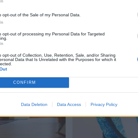
In
o opt-out of the Sale of my Personal Data.
In
to opt-out of processing my Personal Data for Targeted
Rørosmartnan
E
ing.
In
inngår samarbeid
S
o opt-out of Collection, Use, Retention, Sale, and/or Sharing
ersonal Data that Is Unrelated with the Purposes for which it
med gjenbruksaktør
lected.
Out
CONFIRM
Data Deletion
Data Access
Privacy Policy