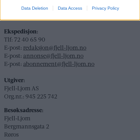
Ansvarlig redaktør og daglig leder:
Data Deletion
Data Access
Privacy Policy
Liv Maren Mæhre Vold
Ekspedisjon:
Tlf: 72 40 65 90
E-post:
redaksjon@fjell-ljom.no
E-post:
annonse@fjell-ljom.no
E-post:
abonnement@fjell-ljom.no
Utgiver:
Fjell-Ljom AS
Org.nr.: 945 225 742
Besøksadresse:
Fjell-Ljom
Bergmannsgata 2
Røros