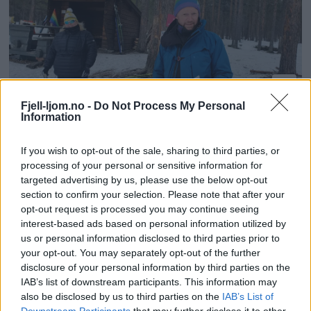
Fjell-ljom.no -
Do Not Process My Personal
Information
– Løypa er lett og tilgjengelig
If you wish to opt-out of the sale, sharing to third parties, or
processing of your personal or sensitive information for
targeted advertising by us, please use the below opt-out
section to confirm your selection. Please note that after your
opt-out request is processed you may continue seeing
interest-based ads based on personal information utilized by
Fjell-Ljom arbeider etter
Vær Varsom-
us or personal information disclosed to third parties prior to
plakatens regler
for god presseskikk.
your opt-out. You may separately opt-out of the further
disclosure of your personal information by third parties on the
IAB’s list of downstream participants. This information may
Den som mener seg rammet av urettmessig
also be disclosed by us to third parties on the
IAB’s List of
medieomtale, oppfordres til å ta kontakt
Downstream Participants
that may further disclose it to other