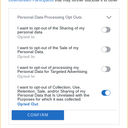
med redaksjonen.
third parties.
Personal Data Processing Opt Outs
Pressens Faglige Utvalg (PFU) er et
klageorgan som behandler klager mot
I want to opt-out of the Sharing of my
personal data.
mediene i presseetiske spørsmål.
Opted In
For informasjon om klageadgang, se:
I want to opt-out of the Sale of my
Personal Data.
www.presse.no
Opted In
I want to opt-out of processing my
Fjell-Ljom har ikke ansvar for innhold på
Personal Data for Targeted Advertising.
Opted In
eksterne nettsider som det lenkes til.
I want to opt-out of Collection, Use,
Retention, Sale, and/or Sharing of my
Det er ikke tillatt å kopiere fra siden eller
Personal Data that Is Unrelated with the
Purposes for which it was collected.
legge ut skjermdump av artikler.
Opted Out
Avisa er medlem i Landslaget for
CONFIRM
lokalaviser (
LLA
)