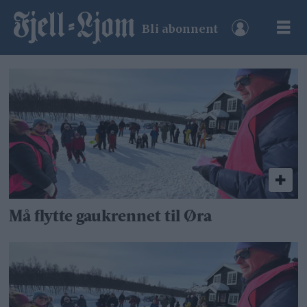
Bli abonnent
Tag:
gaukrenn
Må flytte gaukrennet til Øra