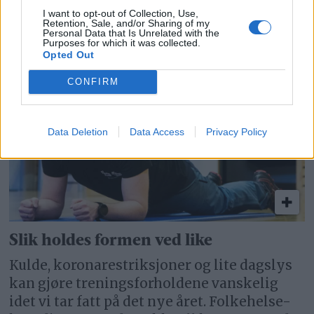
I want to opt-out of Collection, Use,
Retention, Sale, and/or Sharing of my
Personal Data that Is Unrelated with the
Snart kan du låne alt fra ski og pulk til
Purposes for which it was collected.
Opted Out
hockeykølle og puck gratis på Røros
CONFIRM
Data Deletion
Data Access
Privacy Policy
Slik holdes formen ved like
Kulde, koronarestriksjoner og lite dagslys
kan gjøre treningsforholdene vanskelig
idet vi tar fatt på det nye året. Folkehelse-