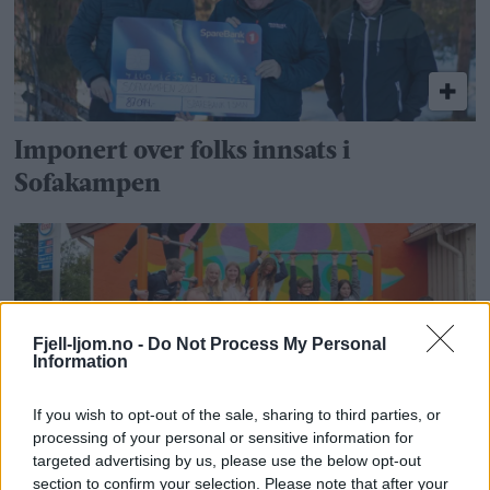
Imponert over folks innsats i
Sofakampen
Fjell-ljom.no -
Do Not Process My Personal
Information
If you wish to opt-out of the sale, sharing to third parties, or
processing of your personal or sensitive information for
Skolegården har fått nye apparater og
targeted advertising by us, please use the below opt-out
section to confirm your selection. Please note that after your