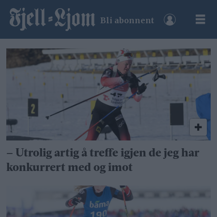
Bli abonnent
Tag:
frode
bukkvoll
– Utrolig artig å treffe igjen de jeg har
konkurrert med og imot