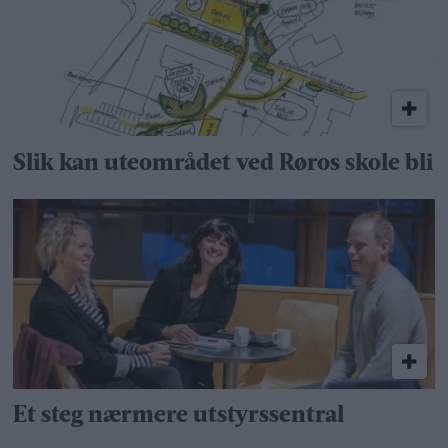
Slik kan uteområdet ved Røros skole bli
Et steg nærmere utstyrssentral