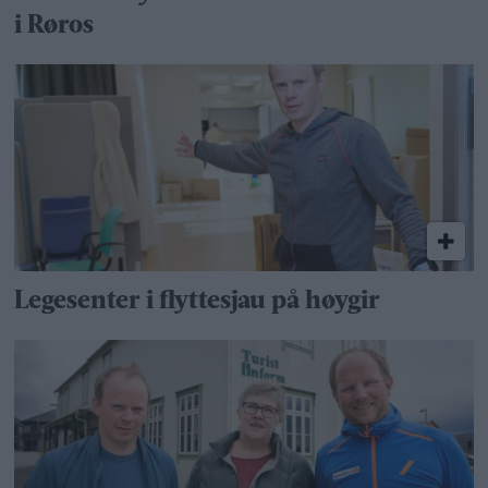
i Røros
Legesenter i flyttesjau på høygir