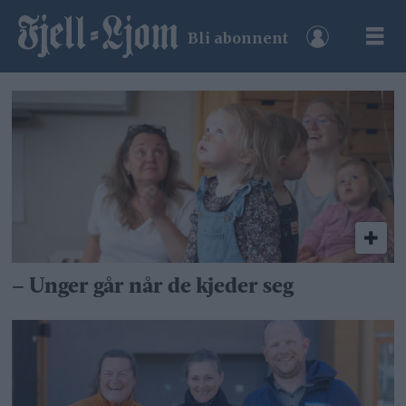
Bli abonnent
Tag:
brekken
oppvekstsenter
– Unger går når de kjeder seg