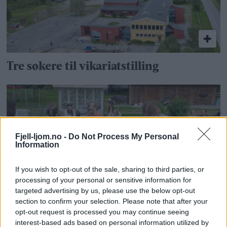
Tre søkere til vikariatstilling
Fjell-ljom.no -
Do Not Process My Personal
Information
If you wish to opt-out of the sale, sharing to third parties, or
processing of your personal or sensitive information for
targeted advertising by us, please use the below opt-out
120 millioner til praktisk skole – dette
section to confirm your selection. Please note that after your
får Røros og Holtålen
opt-out request is processed you may continue seeing
interest-based ads based on personal information utilized by