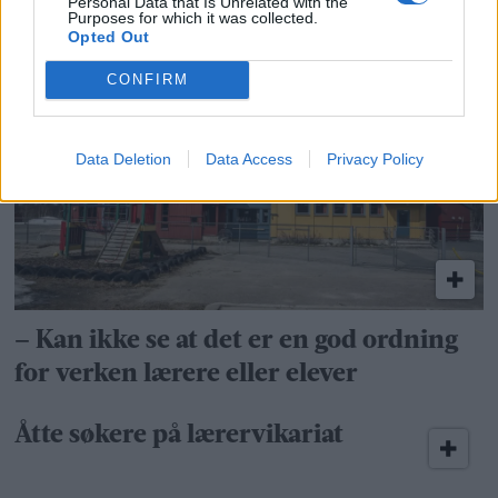
Personal Data that Is Unrelated with the
Purposes for which it was collected.
Opted Out
Dette er tilstanden i skolene
CONFIRM
Data Deletion
Data Access
Privacy Policy
– Kan ikke se at det er en god ordning
for verken lærere eller elever
Åtte søkere på lærervikariat