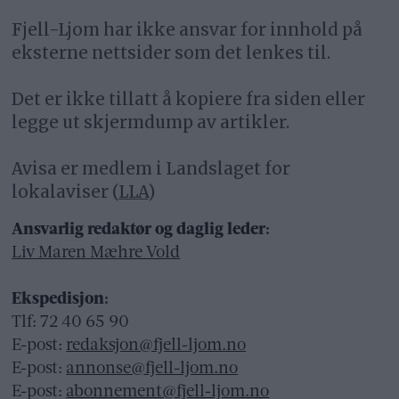
Fjell-Ljom har ikke ansvar for innhold på
eksterne nettsider som det lenkes til.
Det er ikke tillatt å kopiere fra siden eller
legge ut skjermdump av artikler.
Avisa er medlem i Landslaget for
lokalaviser (
LLA
)
Ansvarlig redaktør og daglig leder:
Liv Maren Mæhre Vold
Ekspedisjon:
Tlf: 72 40 65 90
E-post:
redaksjon@fjell-ljom.no
E-post:
annonse@fjell-ljom.no
E-post:
abonnement@fjell-ljom.no