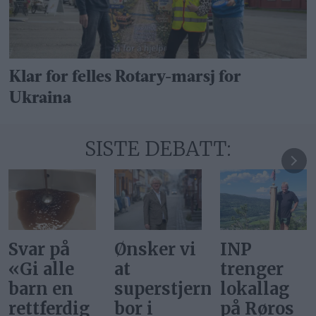
Klar for felles Rotary-marsj for
Ukraina
SISTE DEBATT:
Svar på
Ønsker vi
INP
«Gi alle
at
trenger
barn en
superstjerner
lokallag
rettferdig
bor i
på Røros