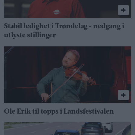
Stabil ledighet i Trøndelag - nedgang i
utlyste stillinger
Ole Erik til topps i Landsfestivalen