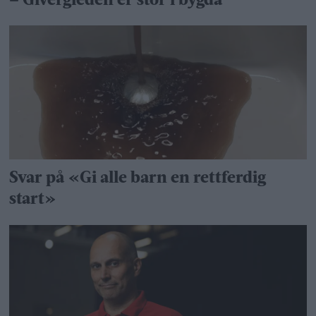
– Givergleden er stor i bygda
Svar på «Gi alle barn en rettferdig
start»