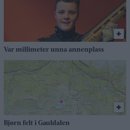
Var millimeter unna annenplass
Bjørn felt i Gauldalen