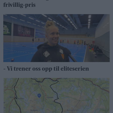
frivillig-pris
- Vi trener oss opp til eliteserien