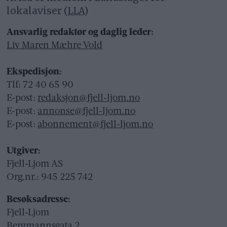
lokalaviser (
LLA
)
Ansvarlig redaktør og daglig leder:
Liv Maren Mæhre Vold
Ekspedisjon:
Tlf: 72 40 65 90
E-post:
redaksjon@fjell-ljom.no
E-post:
annonse@fjell-ljom.no
E-post:
abonnement@fjell-ljom.no
Utgiver:
Fjell-Ljom AS
Org.nr.: 945 225 742
Besøksadresse:
Fjell-Ljom
Bergmannsgata 2