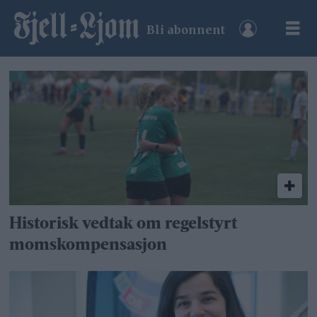
Bli abonnent
Tag:
zaineb
al-
samarai
Historisk vedtak om regelstyrt
momskompensasjon