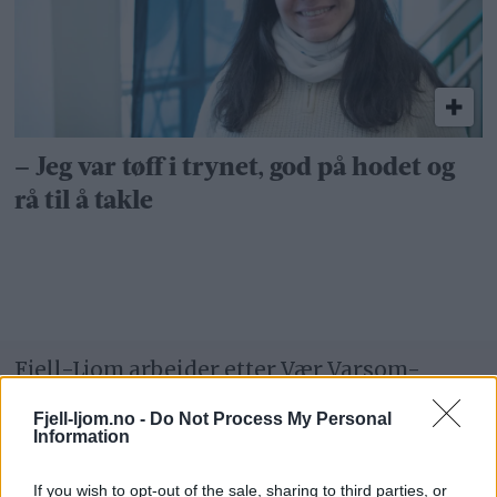
– Jeg var tøff i trynet, god på hodet og
rå til å takle
Fjell-Ljom arbeider etter
Vær Varsom-
plakatens regler
for god presseskikk.
Fjell-ljom.no -
Do Not Process My Personal
Information
Den som mener seg rammet av urettmessig
medieomtale, oppfordres til å ta kontakt
If you wish to opt-out of the sale, sharing to third parties, or