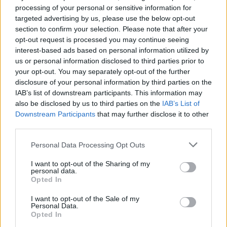
med redaksjonen.
processing of your personal or sensitive information for
targeted advertising by us, please use the below opt-out
section to confirm your selection. Please note that after your
Pressens Faglige Utvalg (PFU) er et
opt-out request is processed you may continue seeing
klageorgan som behandler klager mot
interest-based ads based on personal information utilized by
mediene i presseetiske spørsmål.
us or personal information disclosed to third parties prior to
your opt-out. You may separately opt-out of the further
disclosure of your personal information by third parties on the
For informasjon om klageadgang, se:
IAB’s list of downstream participants. This information may
www.presse.no
also be disclosed by us to third parties on the
IAB’s List of
Downstream Participants
that may further disclose it to other
third parties.
Fjell-Ljom har ikke ansvar for innhold på
eksterne nettsider som det lenkes til.
Personal Data Processing Opt Outs
I want to opt-out of the Sharing of my
Det er ikke tillatt å kopiere fra siden eller
personal data.
legge ut skjermdump av artikler.
Opted In
I want to opt-out of the Sale of my
Avisa er medlem i Landslaget for
Personal Data.
Opted In
lokalaviser (
LLA
)