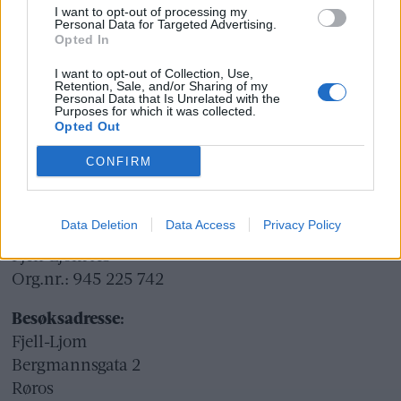
I want to opt-out of processing my
Ansvarlig redaktør og daglig leder:
Personal Data for Targeted Advertising.
Opted In
Liv Maren Mæhre Vold
I want to opt-out of Collection, Use,
Retention, Sale, and/or Sharing of my
Ekspedisjon:
Personal Data that Is Unrelated with the
Purposes for which it was collected.
Tlf: 72 40 65 90
Opted Out
E-post:
redaksjon@fjell-ljom.no
CONFIRM
E-post:
annonse@fjell-ljom.no
E-post:
abonnement@fjell-ljom.no
Data Deletion
Data Access
Privacy Policy
Utgiver:
Fjell-Ljom AS
Org.nr.: 945 225 742
Besøksadresse:
Fjell-Ljom
Bergmannsgata 2
Røros