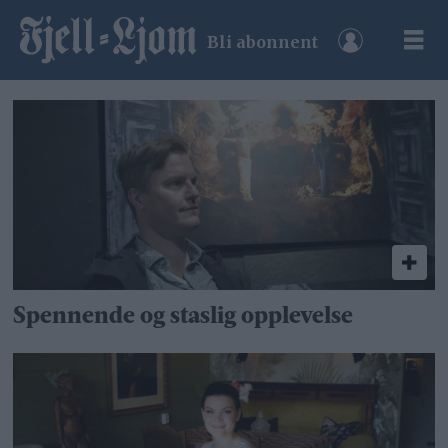
Bli abonnent
Tag:
vår
brean
almås
Spennende og staslig opplevelse