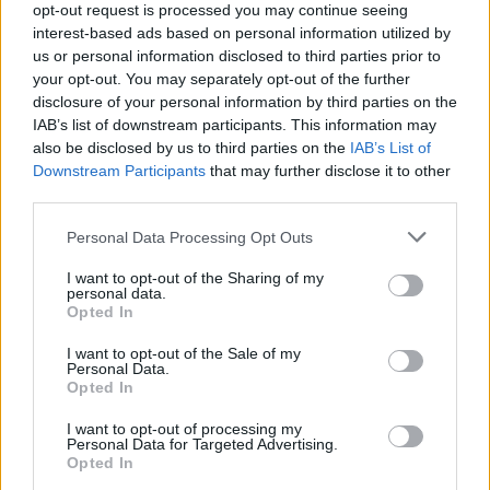
opt-out request is processed you may continue seeing
– BPA har hatt alt å si for livskvaliteten
interest-based ads based on personal information utilized by
min
us or personal information disclosed to third parties prior to
your opt-out. You may separately opt-out of the further
disclosure of your personal information by third parties on the
IAB’s list of downstream participants. This information may
also be disclosed by us to third parties on the
IAB’s List of
Downstream Participants
that may further disclose it to other
third parties.
Fjell-Ljom arbeider etter
Vær Varsom-
Personal Data Processing Opt Outs
plakatens regler
for god presseskikk.
I want to opt-out of the Sharing of my
personal data.
Den som mener seg rammet av urettmessig
Opted In
medieomtale, oppfordres til å ta kontakt
med redaksjonen.
I want to opt-out of the Sale of my
Personal Data.
Opted In
Pressens Faglige Utvalg (PFU) er et
I want to opt-out of processing my
klageorgan som behandler klager mot
Personal Data for Targeted Advertising.
Opted In
mediene i presseetiske spørsmål.