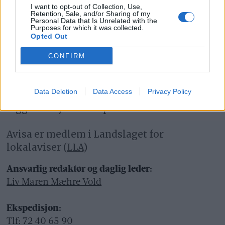
I want to opt-out of Collection, Use,
Retention, Sale, and/or Sharing of my
For informasjon om klageadgang, se:
Personal Data that Is Unrelated with the
Purposes for which it was collected.
www.presse.no
Opted Out
Fjell-Ljom har ikke ansvar for innhold på
CONFIRM
eksterne nettsider som det lenkes til.
Data Deletion
Data Access
Privacy Policy
Det er ikke tillatt å kopiere fra siden eller
legge ut skjermdump av artikler.
Avisa er medlem i Landslaget for
lokalaviser (
LLA
)
Ansvarlig redaktør og daglig leder:
Liv Maren Mæhre Vold
Ekspedisjon:
Tlf: 72 40 65 90