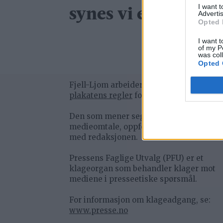
I want 
synes vi er viktig
Advertis
Opted 
I want t
of my P
was col
Opted 
Fjell-Ljom arbeider etter
Vær Varsom-
plakatens regler
for god presseskikk.
Den som mener seg rammet av urettme
medieomtale, oppfordres til å ta kontak
med redaksjonen.
Pressens Faglige Utvalg (PFU) er et
klageorgan som behandler klager mot
mediene i presseetiske spørsmål.
For informasjon om klageadgang, se:
www.presse.no