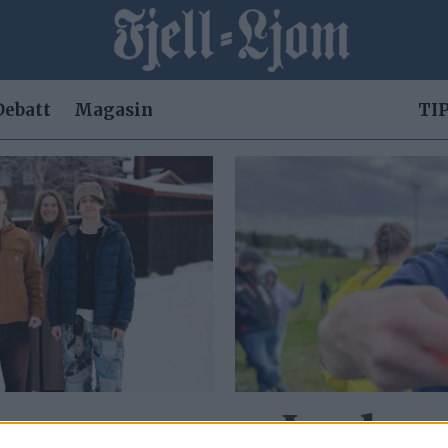
Debatt
Magasin
TIP
a oss
– Jeg kom