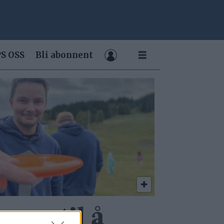
S OSS
Bli abonnent
mer til å