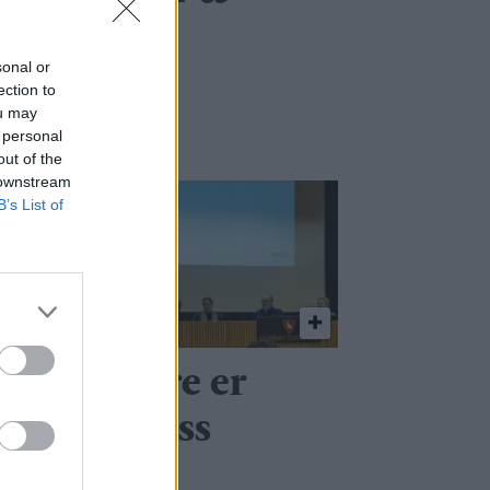
trene i
sonal or
ection to
ou may
 personal
out of the
 downstream
B’s List of
Stå på, dere er
ktige for oss