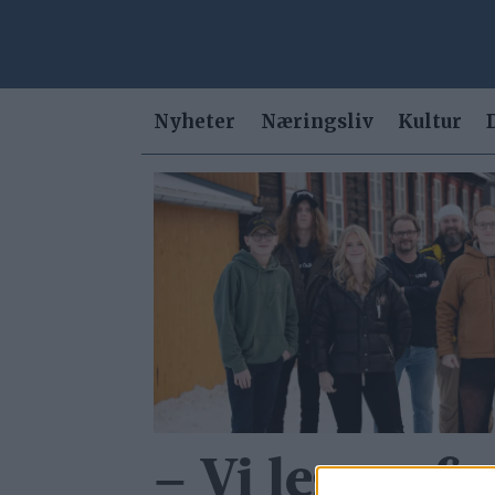
Nyheter
Næringsliv
Kultur
Tag:
ungdomsrådet
– Vi legger fr