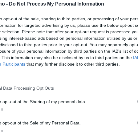
.no -
Do Not Process My Personal Information
rater
måtte tyv
to opt-out of the sale, sharing to third parties, or processing of your per
formation for targeted advertising by us, please use the below opt-out s
mørket!
r selection. Please note that after your opt-out request is processed y
eing interest-based ads based on personal information utilized by us or
disclosed to third parties prior to your opt-out. You may separately opt-
losure of your personal information by third parties on the IAB’s list of
. This information may also be disclosed by us to third parties on the
IA
Participants
that may further disclose it to other third parties.
l Data Processing Opt Outs
o opt-out of the Sharing of my personal data.
å̊
Julemat og tapas til
– 
In
alle
vi
o opt-out of the Sale of my Personal Data.
In