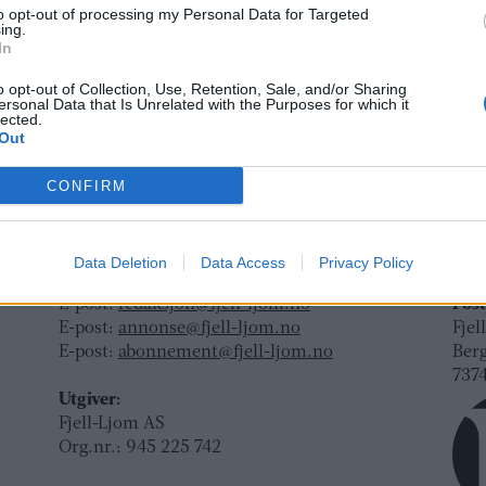
to opt-out of processing my Personal Data for Targeted
ing.
In
o opt-out of Collection, Use, Retention, Sale, and/or Sharing
ersonal Data that Is Unrelated with the Purposes for which it
lected.
Out
Ansvarlig redaktør og daglig leder:
Besø
CONFIRM
Fjel
Liv Maren Mæhre Vold
Ber
ssig
Ekspedisjon:
Rør
Data Deletion
Data Access
Privacy Policy
t
Tlf: 72 40 65 90
E-post:
redaksjon@fjell-ljom.no
Post
E-post:
annonse@fjell-ljom.no
Fjel
E-post:
abonnement@fjell-ljom.no
Ber
7374
Utgiver:
Fjell-Ljom AS
Org.nr.: 945 225 742