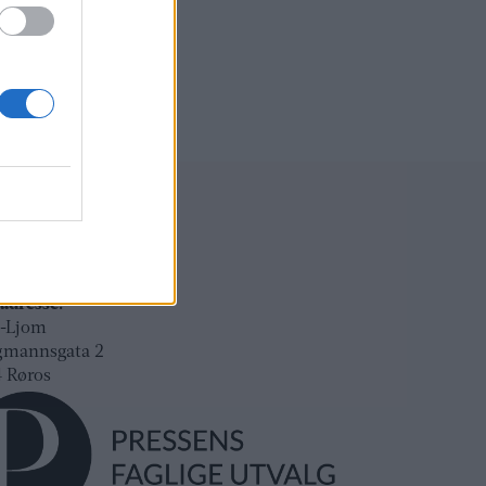
ksadresse:
l-Ljom
gmannsgata 2
os
adresse:
l-Ljom
gmannsgata 2
 Røros