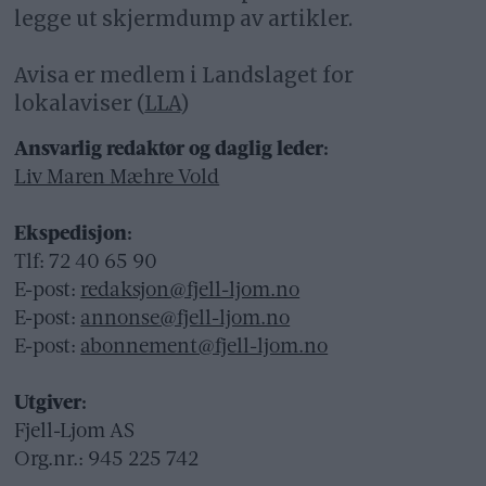
legge ut skjermdump av artikler.
Avisa er medlem i Landslaget for
lokalaviser (
LLA
)
Ansvarlig redaktør og daglig leder:
Liv Maren Mæhre Vold
Ekspedisjon:
Tlf: 72 40 65 90
E-post:
redaksjon@fjell-ljom.no
E-post:
annonse@fjell-ljom.no
E-post:
abonnement@fjell-ljom.no
Utgiver:
Fjell-Ljom AS
Org.nr.: 945 225 742