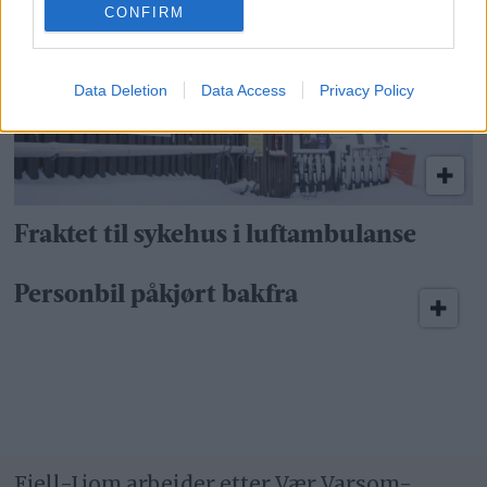
CONFIRM
Data Deletion
Data Access
Privacy Policy
Fraktet til sykehus i luftambulanse
Personbil påkjørt bakfra
Fjell-Ljom arbeider etter
Vær Varsom-