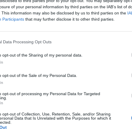
disclosed to third parties prior to your opt-out. You may separately opt-
spille på
losure of your personal information by third parties on the IAB’s list of
. This information may also be disclosed by us to third parties on the
IA
Participants
that may further disclose it to other third parties.
l Data Processing Opt Outs
o opt-out of the Sharing of my personal data.
In
o opt-out of the Sale of my Personal Data.
Berga poeng på
–
In
overtid
p
to opt-out of processing my Personal Data for Targeted
ing.
In
o opt-out of Collection, Use, Retention, Sale, and/or Sharing
ersonal Data that Is Unrelated with the Purposes for which it
lected.
Out