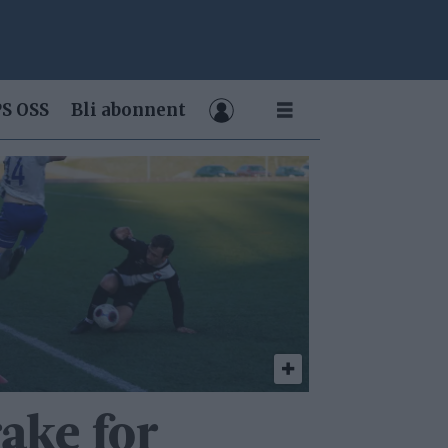
S OSS
Bli abonnent
rake for