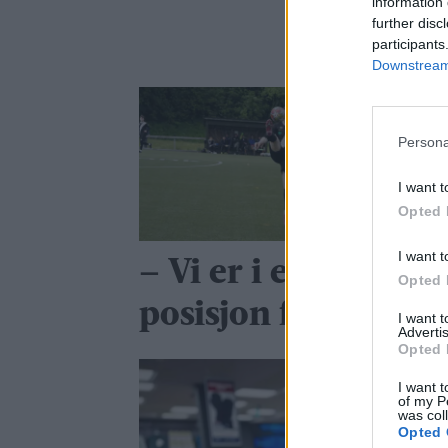
information 
further disc
participants
Downstream 
Persona
I want t
Opted 
I want t
– Vi er i en god
Opted 
posisjon for høsten
I want 
Advertis
Opted 
I want t
of my P
was col
Opted 