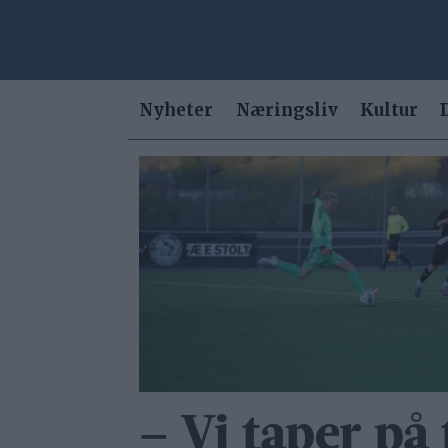
Nyheter
Næringsliv
Kultur
Tag:
trond
morten
gløtheim
– Vi taper på 