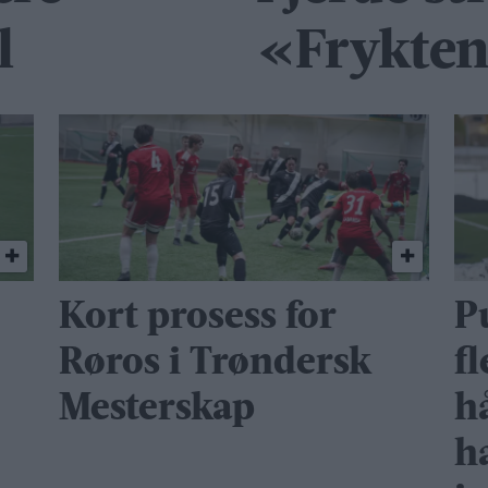
l
«Frykten 
Kort prosess for
P
Røros i Trøndersk
fl
Mesterskap
h
h