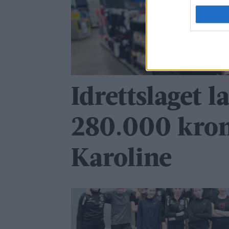
Idrettslaget l
280.000 kron
Karoline