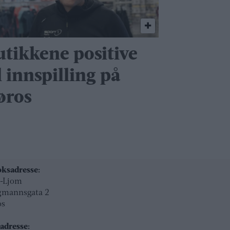
utikkene positive
l innspilling på
øros
ksadresse:
l-Ljom
gmannsgata 2
os
adresse: