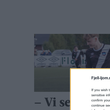
Fjell-ljom
If you wish 
sensitive in
– Vi ser jo at
confirm you
continue se