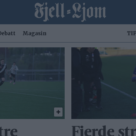
Debatt
Magasin
TIP
tre
Fjerde st