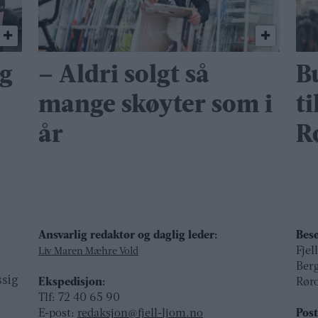
ng
– Aldri solgt så
B
mange skøyter som i
ti
år
R
Ansvarlig redaktør og daglig leder:
Besø
Fjel
Liv Maren Mæhre Vold
Ber
ssig
Ekspedisjon:
Rør
t
Tlf: 72 40 65 90
E-post:
redaksjon@fjell-ljom.no
Post