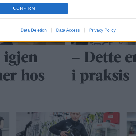
CONFIRM
Data Deletion
Data Access
Privacy Policy
a igjen
– Dette e
er hos
i praksis