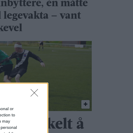
nnbyttere, én måtte
l legevakta – vant
kevel
sonal or
ection to
aldri enkelt å
ou may
 personal