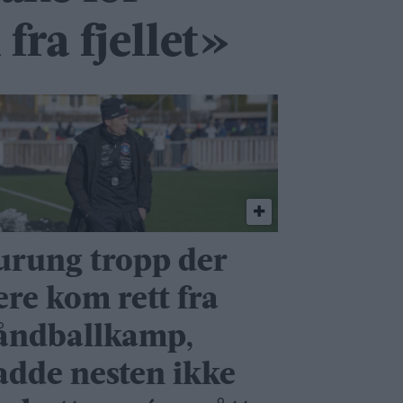
fra fjellet»
urung tropp der
ere kom rett fra
åndballkamp,
adde nesten ikke