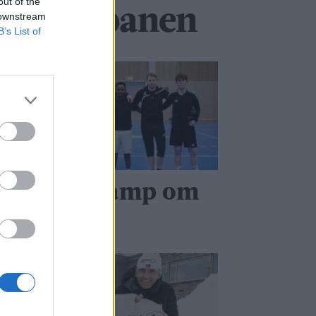
out of the
 denne banen
 downstream
B’s List of
 Det blir kamp om
lassene