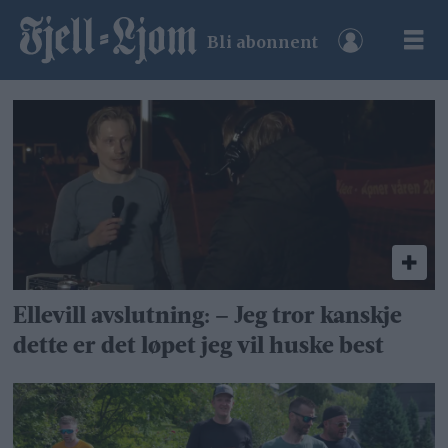
Bli abonnent
Tag:
stuggu
backyard
ultra
Ellevill avslutning: – Jeg tror kanskje
dette er det løpet jeg vil huske best