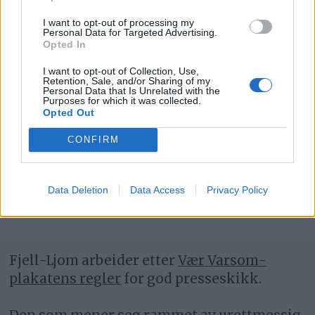
I want to opt-out of processing my
Personal Data for Targeted Advertising.
Opted In
I want to opt-out of Collection, Use,
Retention, Sale, and/or Sharing of my
Personal Data that Is Unrelated with the
Purposes for which it was collected.
Opted Out
Fire fullførte 15 runder i Stuggu
CONFIRM
Backyard Ultra i Ålen
Data Deletion
Data Access
Privacy Policy
Fjell-Ljom arbeider etter
Vær Varsom-
plakatens regler
for god presseskikk.