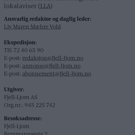
lokalaviser (
LLA
)
Ansvarlig redaktør og daglig leder:
Liv Maren Mæhre Vold
Ekspedisjon:
Tlf: 72 40 65 90
E-post:
redaksjon@fjell-ljom.no
E-post:
annonse@fjell-ljom.no
E-post:
abonnement@fjell-ljom.no
Utgiver:
Fjell-Ljom AS
Org.nr.: 945 225 742
Besøksadresse:
Fjell-Ljom
Bergmannsgata 2