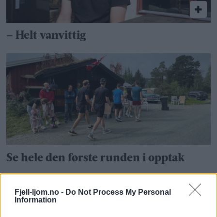
– Helt vanvittig
Se hele den første runden i opptak
Fjell-ljom.no -
Do Not Process My Personal
Information