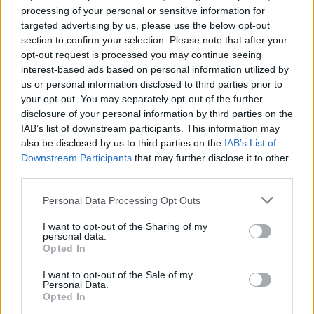
med redaksjonen.
processing of your personal or sensitive information for
targeted advertising by us, please use the below opt-out
section to confirm your selection. Please note that after your
Pressens Faglige Utvalg (PFU) er et
opt-out request is processed you may continue seeing
klageorgan som behandler klager mot
interest-based ads based on personal information utilized by
mediene i presseetiske spørsmål.
us or personal information disclosed to third parties prior to
your opt-out. You may separately opt-out of the further
disclosure of your personal information by third parties on the
For informasjon om klageadgang, se:
IAB’s list of downstream participants. This information may
www.presse.no
also be disclosed by us to third parties on the
IAB’s List of
Downstream Participants
that may further disclose it to other
third parties.
Fjell-Ljom har ikke ansvar for innhold på
eksterne nettsider som det lenkes til.
Personal Data Processing Opt Outs
I want to opt-out of the Sharing of my
Det er ikke tillatt å kopiere fra siden eller
personal data.
legge ut skjermdump av artikler.
Opted In
I want to opt-out of the Sale of my
Avisa er medlem i Landslaget for
Personal Data.
Opted In
lokalaviser (
LLA
)