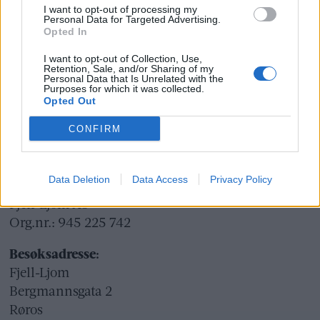
I want to opt-out of processing my
Ansvarlig redaktør og daglig leder:
Personal Data for Targeted Advertising.
Opted In
Liv Maren Mæhre Vold
I want to opt-out of Collection, Use,
Retention, Sale, and/or Sharing of my
Ekspedisjon:
Personal Data that Is Unrelated with the
Purposes for which it was collected.
Tlf: 72 40 65 90
Opted Out
E-post:
redaksjon@fjell-ljom.no
CONFIRM
E-post:
annonse@fjell-ljom.no
E-post:
abonnement@fjell-ljom.no
Data Deletion
Data Access
Privacy Policy
Utgiver:
Fjell-Ljom AS
Org.nr.: 945 225 742
Besøksadresse:
Fjell-Ljom
Bergmannsgata 2
Røros