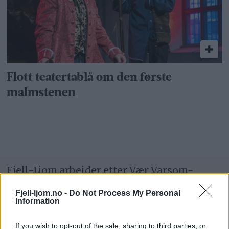
Flott teatertablå om den første
malmstenen
Fjell-Ljom arbeider etter
Vær Varsom-
plakatens regler
for god presseskikk.
Fjell-ljom.no -
Do Not Process My Personal
Information
Den som mener seg rammet av urettmessig
medieomtale, oppfordres til å ta kontakt
If you wish to opt-out of the sale, sharing to third parties, or