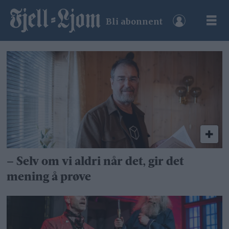
Bli abonnent
Tag:
roar
sundt
– Selv om vi aldri når det, gir det
mening å prøve