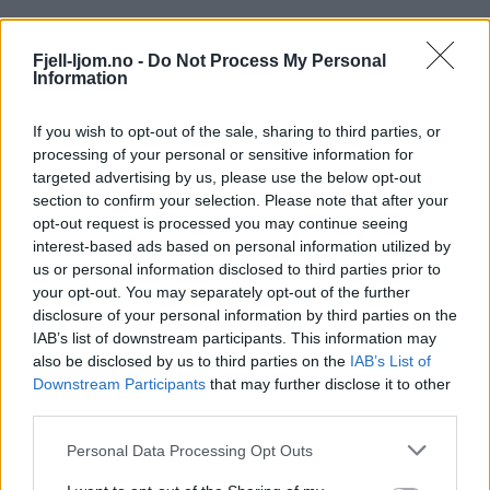
Fjell-ljom.no -
Do Not Process My Personal
Information
If you wish to opt-out of the sale, sharing to third parties, or
Fjell-Ljom arbeider etter
Vær Varsom-
processing of your personal or sensitive information for
plakatens regler
for god presseskikk.
targeted advertising by us, please use the below opt-out
section to confirm your selection. Please note that after your
opt-out request is processed you may continue seeing
Den som mener seg rammet av urettmessig
interest-based ads based on personal information utilized by
medieomtale, oppfordres til å ta kontakt
us or personal information disclosed to third parties prior to
med redaksjonen.
your opt-out. You may separately opt-out of the further
disclosure of your personal information by third parties on the
IAB’s list of downstream participants. This information may
Pressens Faglige Utvalg (PFU) er et
also be disclosed by us to third parties on the
IAB’s List of
klageorgan som behandler klager mot
Downstream Participants
that may further disclose it to other
mediene i presseetiske spørsmål.
third parties.
Personal Data Processing Opt Outs
For informasjon om klageadgang, se: