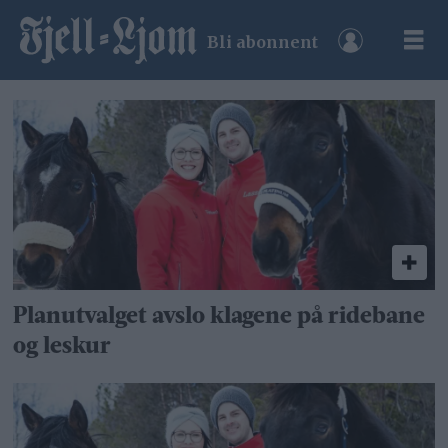
Bli abonnent
Tag:
rebecha
røstum
Planutvalget avslo klagene på ridebane
og leskur