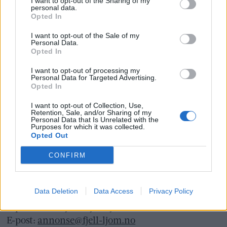
www.presse.no
I want to opt-out of the Sharing of my
personal data.
Opted In
Fjell-Ljom har ikke ansvar for innhold på
I want to opt-out of the Sale of my
eksterne nettsider som det lenkes til.
Personal Data.
Opted In
Det er ikke tillatt å kopiere fra siden eller
I want to opt-out of processing my
Personal Data for Targeted Advertising.
legge ut skjermdump av artikler.
Opted In
Avisa er medlem i Landslaget for
I want to opt-out of Collection, Use,
Retention, Sale, and/or Sharing of my
lokalaviser (
LLA
)
Personal Data that Is Unrelated with the
Purposes for which it was collected.
Opted Out
Ansvarlig redaktør og daglig leder:
Liv Maren Mæhre Vold
CONFIRM
Ekspedisjon:
Data Deletion
Data Access
Privacy Policy
Tlf: 72 40 65 90
E-post:
redaksjon@fjell-ljom.no
E-post:
annonse@fjell-ljom.no