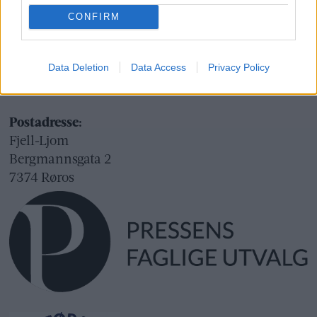
Org.nr.: 945 225 742
CONFIRM
Besøksadresse:
Fjell-Ljom
Data Deletion
Data Access
Privacy Policy
Bergmannsgata 2
Røros
Postadresse:
Fjell-Ljom
Bergmannsgata 2
7374 Røros