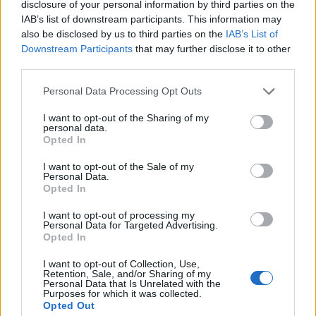
disclosure of your personal information by third parties on the
Det er ikke tillatt å kopiere fra siden eller
IAB’s list of downstream participants. This information may
legge ut skjermdump av artikler.
also be disclosed by us to third parties on the
IAB’s List of
Downstream Participants
that may further disclose it to other
Avisa er medlem i Landslaget for
third parties.
lokalaviser (
LLA
)
Personal Data Processing Opt Outs
Ansvarlig redaktør og daglig leder:
I want to opt-out of the Sharing of my
personal data.
Liv Maren Mæhre Vold
Opted In
I want to opt-out of the Sale of my
Ekspedisjon:
Personal Data.
Tlf: 72 40 65 90
Opted In
E-post:
redaksjon@fjell-ljom.no
I want to opt-out of processing my
E-post:
annonse@fjell-ljom.no
Personal Data for Targeted Advertising.
Opted In
E-post:
abonnement@fjell-ljom.no
I want to opt-out of Collection, Use,
Retention, Sale, and/or Sharing of my
Utgiver:
Personal Data that Is Unrelated with the
Purposes for which it was collected.
Fjell-Ljom AS
Opted Out