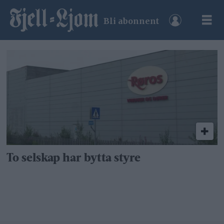
Bli abonnent
Tag:
røros
dører
og
vinduer
To selskap har bytta styre
as