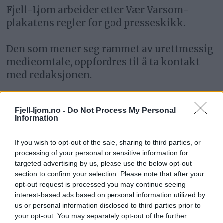
Fjell-Ljom arbeider etter
Vær Varsom-
plakatens regler
for god presseskikk.
Den som mener seg rammet av urettmessig
medieomtale, oppfordres til å ta kontakt
med redaksjonen.
Pressens Faglige Utvalg (PFU) er et
Fjell-ljom.no -
Do Not Process My Personal
klageorgan som behandler klager mot
Information
mediene i presseetiske spørsmål.
If you wish to opt-out of the sale, sharing to third parties, or
For informasjon om klageadgang, se:
processing of your personal or sensitive information for
targeted advertising by us, please use the below opt-out
www.presse.no
section to confirm your selection. Please note that after your
opt-out request is processed you may continue seeing
Fjell-Ljom har ikke ansvar for innhold på
interest-based ads based on personal information utilized by
eksterne nettsider som det lenkes til.
us or personal information disclosed to third parties prior to
your opt-out. You may separately opt-out of the further