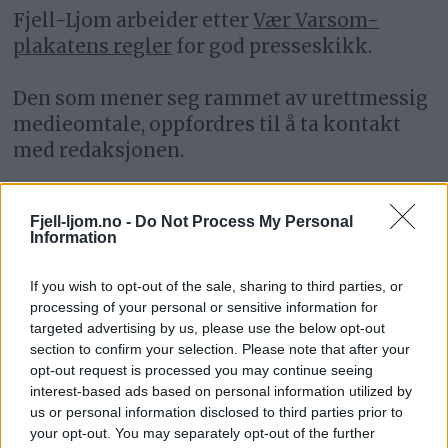
Fjell-Ljom arbeider etter
Vær Varsom-
plakatens regler
for god presseskikk.
Den som mener seg rammet av urettmessig
medieomtale, oppfordres til å ta kontakt
med redaksjonen.
Pressens Faglige Utvalg (PFU) er et
Fjell-ljom.no -
Do Not Process My Personal
klageorgan som behandler klager mot
Information
mediene i presseetiske spørsmål.
If you wish to opt-out of the sale, sharing to third parties, or
For informasjon om klageadgang, se:
processing of your personal or sensitive information for
targeted advertising by us, please use the below opt-out
www.presse.no
section to confirm your selection. Please note that after your
opt-out request is processed you may continue seeing
Fjell-Ljom har ikke ansvar for innhold på
interest-based ads based on personal information utilized by
eksterne nettsider som det lenkes til.
us or personal information disclosed to third parties prior to
your opt-out. You may separately opt-out of the further