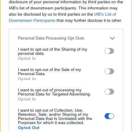
disclosure of your personal information by third parties on the
Det er ikke tillatt å kopiere fra siden eller
IAB’s list of downstream participants. This information may
legge ut skjermdump av artikler.
also be disclosed by us to third parties on the
IAB’s List of
Downstream Participants
that may further disclose it to other
Avisa er medlem i Landslaget for
third parties.
lokalaviser (
LLA
)
Personal Data Processing Opt Outs
Ansvarlig redaktør og daglig leder:
I want to opt-out of the Sharing of my
personal data.
Liv Maren Mæhre Vold
Opted In
I want to opt-out of the Sale of my
Ekspedisjon:
Personal Data.
Tlf: 72 40 65 90
Opted In
E-post:
redaksjon@fjell-ljom.no
I want to opt-out of processing my
E-post:
annonse@fjell-ljom.no
Personal Data for Targeted Advertising.
Opted In
E-post:
abonnement@fjell-ljom.no
I want to opt-out of Collection, Use,
Retention, Sale, and/or Sharing of my
Utgiver:
Personal Data that Is Unrelated with the
Purposes for which it was collected.
Fjell-Ljom AS
Opted Out