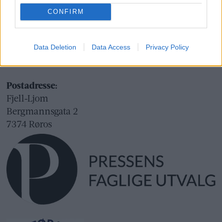
Org.nr.: 945 225 742
CONFIRM
Besøksadresse:
Fjell-Ljom
Data Deletion
Data Access
Privacy Policy
Bergmannsgata 2
Røros
Postadresse:
Fjell-Ljom
Bergmannsgata 2
7374 Røros