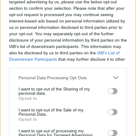
Pressens Faglige Utvalg (PFU) er et
targeted advertising by us, please use the below opt-out
section to confirm your selection. Please note that after your
klageorgan som behandler klager mot
opt-out request is processed you may continue seeing
mediene i presseetiske spørsmål.
interest-based ads based on personal information utilized by
us or personal information disclosed to third parties prior to
For informasjon om klageadgang, se:
your opt-out. You may separately opt-out of the further
disclosure of your personal information by third parties on the
www.presse.no
IAB’s list of downstream participants. This information may
also be disclosed by us to third parties on the
IAB’s List of
Fjell-Ljom har ikke ansvar for innhold på
Downstream Participants
that may further disclose it to other
eksterne nettsider som det lenkes til.
third parties.
Personal Data Processing Opt Outs
Det er ikke tillatt å kopiere fra siden eller
legge ut skjermdump av artikler.
I want to opt-out of the Sharing of my
personal data.
Opted In
Avisa er medlem i Landslaget for
I want to opt-out of the Sale of my
lokalaviser (
LLA
)
Personal Data.
Opted In
Ansvarlig redaktør og daglig leder:
I want to opt-out of processing my
Liv Maren Mæhre Vold
Personal Data for Targeted Advertising.