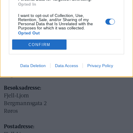
Opted In
Ekspedisjon:
I want to opt-out of Collection, Use,
Retention, Sale, and/or Sharing of my
Tlf: 72 40 65 90
Personal Data that Is Unrelated with the
Purposes for which it was collected.
E-post:
redaksjon@fjell-ljom.no
Opted Out
E-post:
annonse@fjell-ljom.no
E-post:
abonnement@fjell-ljom.no
CONFIRM
Utgiver:
Data Deletion
Data Access
Privacy Policy
Fjell-Ljom AS
Org.nr.: 945 225 742
Besøksadresse:
Fjell-Ljom
Bergmannsgata 2
Røros
Postadresse: