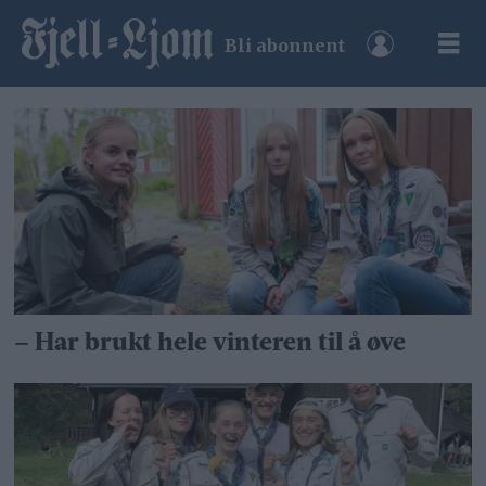
Bli abonnent
Tag:
nm
i
speiding
– Har brukt hele vinteren til å øve