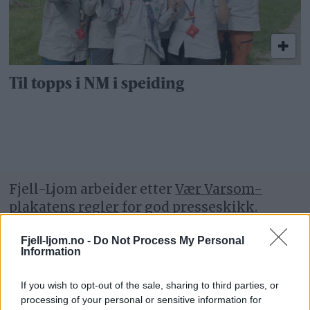
Til topps i NM i speiding
Fjell-Ljom arbeider etter
Vær Varsom-
plakatens regler
for god presseskikk.
Fjell-ljom.no -
Do Not Process My Personal
Den som mener seg rammet av urettmessig
Information
medieomtale, oppfordres til å ta kontakt
med redaksjonen.
If you wish to opt-out of the sale, sharing to third parties, or
processing of your personal or sensitive information for