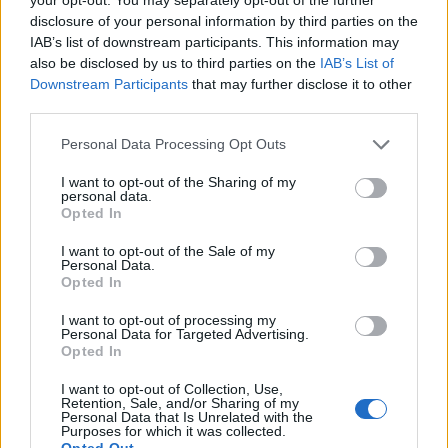
disclosure of your personal information by third parties on the
Det er ikke tillatt å kopiere fra siden eller
IAB’s list of downstream participants. This information may
also be disclosed by us to third parties on the
IAB’s List of
legge ut skjermdump av artikler.
Downstream Participants
that may further disclose it to other
third parties.
Avisa er medlem i Landslaget for
Personal Data Processing Opt Outs
lokalaviser (
LLA
)
I want to opt-out of the Sharing of my
Ansvarlig redaktør og daglig leder:
personal data.
Opted In
Liv Maren Mæhre Vold
I want to opt-out of the Sale of my
Personal Data.
Ekspedisjon:
Opted In
Tlf: 72 40 65 90
I want to opt-out of processing my
E-post:
redaksjon@fjell-ljom.no
Personal Data for Targeted Advertising.
E-post:
annonse@fjell-ljom.no
Opted In
E-post:
abonnement@fjell-ljom.no
I want to opt-out of Collection, Use,
Retention, Sale, and/or Sharing of my
Personal Data that Is Unrelated with the
Utgiver:
Purposes for which it was collected.
Opted Out