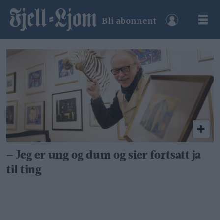
Bli abonnent
Tag:
nikolaj
torgersen
– Jeg er ung og dum og sier fortsatt ja
til ting