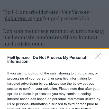
Fjell-Ljom arbeider etter
Vær Varsom-
plakatens regler
for god presseskikk.
Den som mener seg rammet av urettmessig
medieomtale, oppfordres til å ta kontakt
med redaksjonen.
Pressens Faglige Utvalg (PFU) er et
Fjell-ljom.no -
Do Not Process My Personal
Information
klageorgan som behandler klager mot
mediene i presseetiske spørsmål.
If you wish to opt-out of the sale, sharing to third parties, or
processing of your personal or sensitive information for
For informasjon om klageadgang, se:
targeted advertising by us, please use the below opt-out
www.presse.no
section to confirm your selection. Please note that after your
opt-out request is processed you may continue seeing
interest-based ads based on personal information utilized by
Fjell-Ljom har ikke ansvar for innhold på
us or personal information disclosed to third parties prior to
eksterne nettsider som det lenkes til.
your opt-out. You may separately opt-out of the further