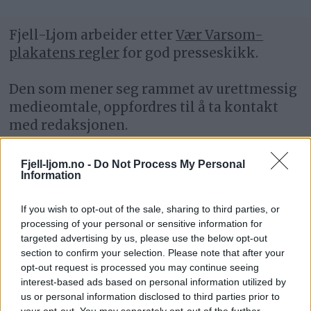
Fjell-Ljom arbeider etter
Vær Varsom-
plakatens regler
for god presseskikk.
Den som mener seg rammet av urettmessig
medieomtale, oppfordres til å ta kontakt
med redaksjonen.
Pressens Faglige Utvalg (PFU) er et
Fjell-ljom.no -
Do Not Process My Personal
Information
klageorgan som behandler klager mot
mediene i presseetiske spørsmål.
If you wish to opt-out of the sale, sharing to third parties, or
processing of your personal or sensitive information for
For informasjon om klageadgang, se:
targeted advertising by us, please use the below opt-out
www.presse.no
section to confirm your selection. Please note that after your
opt-out request is processed you may continue seeing
interest-based ads based on personal information utilized by
Fjell-Ljom har ikke ansvar for innhold på
us or personal information disclosed to third parties prior to
eksterne nettsider som det lenkes til.
your opt-out. You may separately opt-out of the further