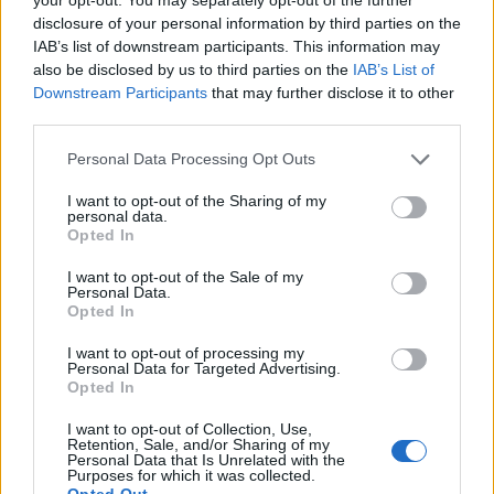
disclosure of your personal information by third parties on the
Det er ikke tillatt å kopiere fra siden eller
IAB’s list of downstream participants. This information may
also be disclosed by us to third parties on the
IAB’s List of
legge ut skjermdump av artikler.
Downstream Participants
that may further disclose it to other
third parties.
Avisa er medlem i Landslaget for
Personal Data Processing Opt Outs
lokalaviser (
LLA
)
I want to opt-out of the Sharing of my
Ansvarlig redaktør og daglig leder:
personal data.
Opted In
Liv Maren Mæhre Vold
I want to opt-out of the Sale of my
Personal Data.
Ekspedisjon:
Opted In
Tlf: 72 40 65 90
I want to opt-out of processing my
E-post:
redaksjon@fjell-ljom.no
Personal Data for Targeted Advertising.
E-post:
annonse@fjell-ljom.no
Opted In
E-post:
abonnement@fjell-ljom.no
I want to opt-out of Collection, Use,
Retention, Sale, and/or Sharing of my
Personal Data that Is Unrelated with the
Utgiver:
Purposes for which it was collected.
Opted Out