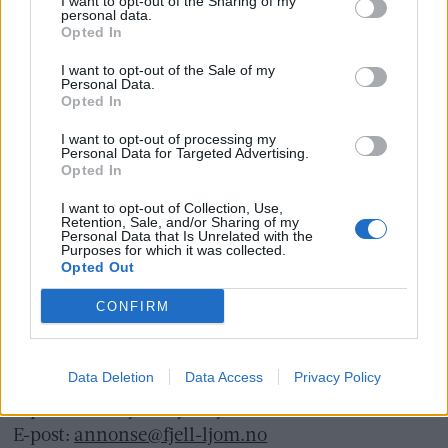
www.presse.no
I want to opt-out of the Sharing of my
personal data.
Opted In
Fjell-Ljom har ikke ansvar for innhold på
I want to opt-out of the Sale of my
eksterne nettsider som det lenkes til.
Personal Data.
Opted In
Det er ikke tillatt å kopiere fra siden eller
I want to opt-out of processing my
Personal Data for Targeted Advertising.
legge ut skjermdump av artikler.
Opted In
Avisa er medlem i Landslaget for
I want to opt-out of Collection, Use,
Retention, Sale, and/or Sharing of my
lokalaviser (
LLA
)
Personal Data that Is Unrelated with the
Purposes for which it was collected.
Opted Out
Ansvarlig redaktør og daglig leder:
Liv Maren Mæhre Vold
CONFIRM
Ekspedisjon:
Data Deletion
Data Access
Privacy Policy
Tlf: 72 40 65 90
E-post:
redaksjon@fjell-ljom.no
E-post:
annonse@fjell-ljom.no