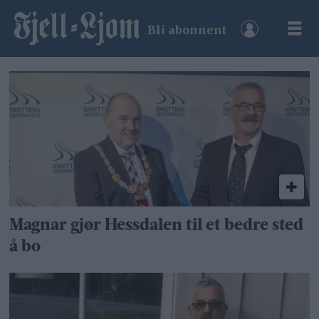
Bli abonnent
Tag:
magnar
gjersvold
Magnar gjør Hessdalen til et bedre sted
å bo