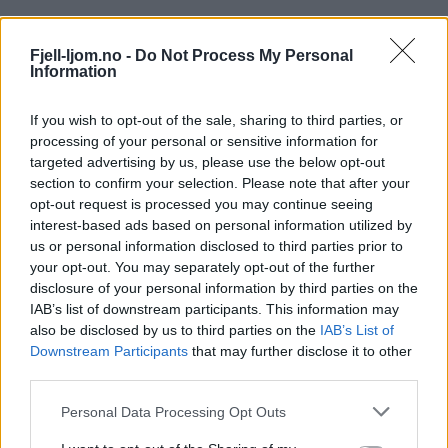
Fjell-ljom.no -
Do Not Process My Personal
Information
If you wish to opt-out of the sale, sharing to third parties, or
Fjell-Ljom arbeider etter
Vær Varsom-
processing of your personal or sensitive information for
plakatens regler
for god presseskikk.
targeted advertising by us, please use the below opt-out
section to confirm your selection. Please note that after your
opt-out request is processed you may continue seeing
Den som mener seg rammet av urettmessig
interest-based ads based on personal information utilized by
medieomtale, oppfordres til å ta kontakt
us or personal information disclosed to third parties prior to
med redaksjonen.
your opt-out. You may separately opt-out of the further
disclosure of your personal information by third parties on the
IAB’s list of downstream participants. This information may
Pressens Faglige Utvalg (PFU) er et
also be disclosed by us to third parties on the
IAB’s List of
klageorgan som behandler klager mot
Downstream Participants
that may further disclose it to other
mediene i presseetiske spørsmål.
third parties.
Personal Data Processing Opt Outs
For informasjon om klageadgang, se: