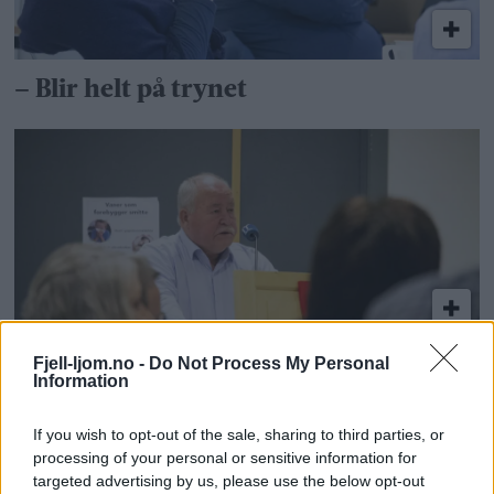
– Blir helt på trynet
Fjell-ljom.no -
Do Not Process My Personal
– Et samarbeid uten begeistring, glede
Information
og entusiasme
If you wish to opt-out of the sale, sharing to third parties, or
processing of your personal or sensitive information for
targeted advertising by us, please use the below opt-out