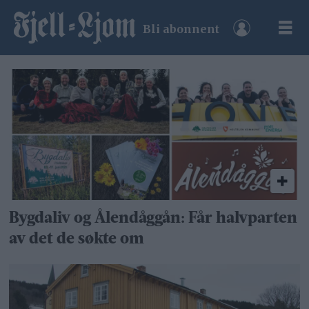
Bli abonnent
Tag:
liv
rønning
Bygdaliv og Ålendåggån: Får halvparten
av det de søkte om