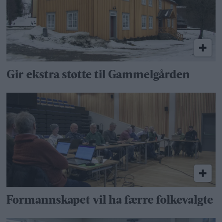
Gir ekstra støtte til Gammelgården
Formannskapet vil ha færre folkevalgte