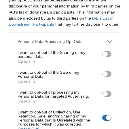
disclosure of your personal information by third parties on the
Det er ikke tillatt å kopiere fra siden eller
IAB’s list of downstream participants. This information may
also be disclosed by us to third parties on the
IAB’s List of
legge ut skjermdump av artikler.
Downstream Participants
that may further disclose it to other
third parties.
Avisa er medlem i Landslaget for
Personal Data Processing Opt Outs
lokalaviser (
LLA
)
I want to opt-out of the Sharing of my
Ansvarlig redaktør og daglig leder:
personal data.
Opted In
Liv Maren Mæhre Vold
I want to opt-out of the Sale of my
Personal Data.
Ekspedisjon:
Opted In
Tlf: 72 40 65 90
I want to opt-out of processing my
E-post:
redaksjon@fjell-ljom.no
Personal Data for Targeted Advertising.
E-post:
annonse@fjell-ljom.no
Opted In
E-post:
abonnement@fjell-ljom.no
I want to opt-out of Collection, Use,
Retention, Sale, and/or Sharing of my
Personal Data that Is Unrelated with the
Utgiver:
Purposes for which it was collected.
Opted Out