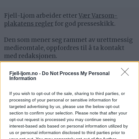
Fjell-Ljom arbeider etter
Vær Varsom-
plakatens regler
for god presseskikk.
Den som mener seg rammet av urettmessig
medieomtale, oppfordres til å ta kontakt
med redaksjonen.
Pressens Faglige Utvalg (PFU) er et
Fjell-ljom.no -
Do Not Process My Personal
Information
klageorgan som behandler klager mot
mediene i presseetiske spørsmål.
If you wish to opt-out of the sale, sharing to third parties, or
processing of your personal or sensitive information for
For informasjon om klageadgang, se:
targeted advertising by us, please use the below opt-out
www.presse.no
section to confirm your selection. Please note that after your
opt-out request is processed you may continue seeing
interest-based ads based on personal information utilized by
Fjell-Ljom har ikke ansvar for innhold på
us or personal information disclosed to third parties prior to
eksterne nettsider som det lenkes til.
your opt-out. You may separately opt-out of the further