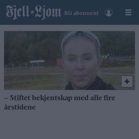
Bli abonnent
Tag:
kristine
hermo
– Stiftet bekjentskap med alle fire
årstidene