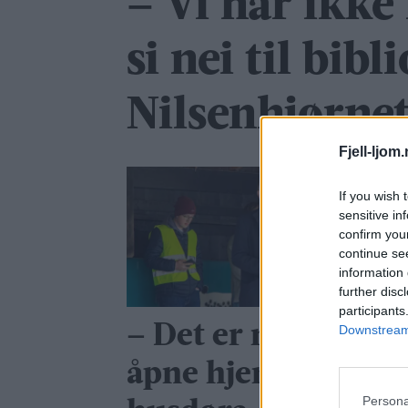
– Vi har ikke 
si nei til bibl
Nilsenhjørne
Fjell-ljom
If you wish 
sensitive in
confirm you
continue se
information 
further disc
participants
– Det er nå vi må
Downstream 
åpne hjertedøra og
Persona