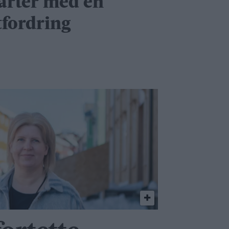
tarter med en
tfordring