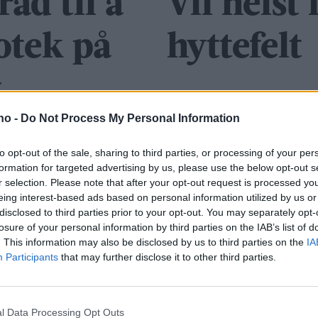
råd til å
Vil helst 
iotek på
hyttefelt
t
.no -
Do Not Process My Personal Information
to opt-out of the sale, sharing to third parties, or processing of your per
formation for targeted advertising by us, please use the below opt-out s
r selection. Please note that after your opt-out request is processed y
eing interest-based ads based on personal information utilized by us or
disclosed to third parties prior to your opt-out. You may separately opt-
losure of your personal information by third parties on the IAB’s list of
. This information may also be disclosed by us to third parties on the
IA
– Det er flere
–
Participants
that may further disclose it to other third parties.
lyspunkter i
v
l Data Processing Opt Outs