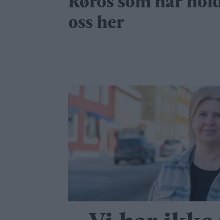
Røros som har hol
oss her