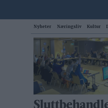
Nyheter
Næringsliv
Kultur
Tag:
hanne
hauge
Sluttbehandl