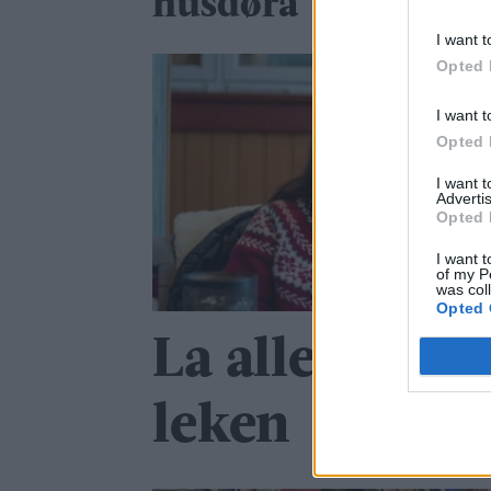
husdøra
I want t
Opted 
I want t
Opted 
I want 
Advertis
Opted 
I want t
of my P
was col
Opted 
La alle bli m
leken