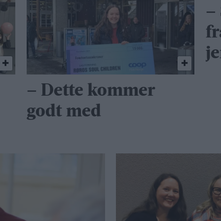
–
f
j
– Dette kommer
godt med