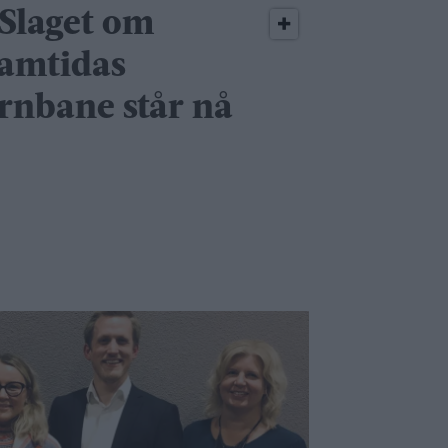
 Slaget om
ramtidas
ernbane står nå