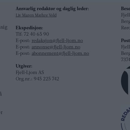
Ansvarlig redaktør og daglig leder:
Besø
Fjel
Liv Maren Mæhre Vold
Ber
ssig
Ekspedisjon:
Rør
t
Tlf: 72 40 65 90
E-post:
redaksjon@fjell-ljom.no
Post
E-post:
annonse@fjell-ljom.no
Fjel
E-post:
abonnement@fjell-ljom.no
Ber
7374
Utgiver:
Fjell-Ljom AS
Org.nr.: 945 225 742
å
er