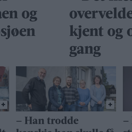
en og
overvelde
psjøen
kjent og
gang
– Han trodde
–