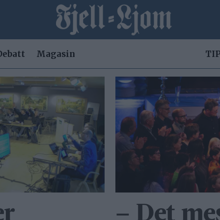
Debatt
Magasin
TIP
er
– Det me