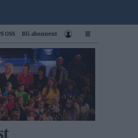
S OSS
Bli abonnent
st