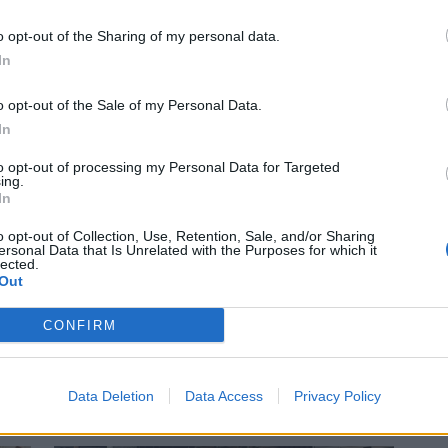
budsjettet for Røros
o opt-out of the Sharing of my personal data.
In
o opt-out of the Sale of my Personal Data.
In
to opt-out of processing my Personal Data for Targeted
ing.
In
o opt-out of Collection, Use, Retention, Sale, and/or Sharing
ersonal Data that Is Unrelated with the Purposes for which it
lected.
Out
ed på
SV vil fyl
CONFIRM
velferdss
Data Deletion
Data Access
Privacy Policy