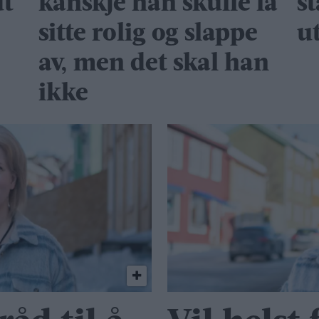
dt
kanskje han skulle få
s
sitte rolig og slappe
u
av, men det skal han
ikke