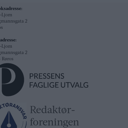
ksadresse:
l-Ljom
gmannsgata 2
os
adresse:
l-Ljom
gmannsgata 2
 Røros
Redaktør­
foreningen