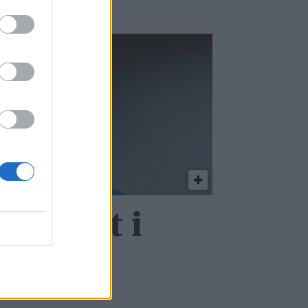
le hullet i
taten