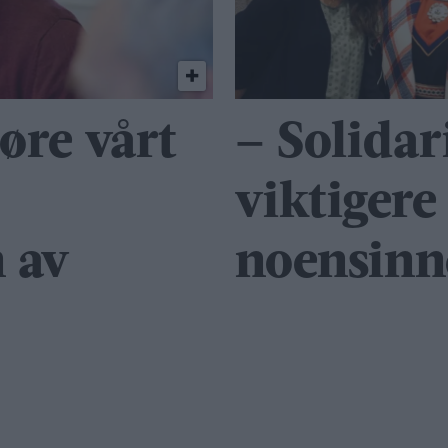
jøre vårt
– Solidar
viktigere
 av
noensinn