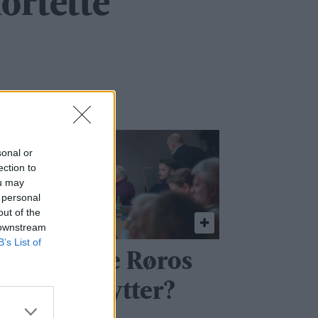
fortette
sonal or
ection to
ou may
 personal
out of the
 downstream
B’s List of
 Hva hadde Røros
ært uten hytter?