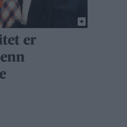
itet er
 enn
e