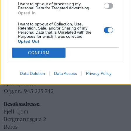
I want to opt-out of processing my
Ansvarlig redaktør og daglig leder:
Personal Data for Targeted Advertising.
Opted In
Liv Maren Mæhre Vold
I want to opt-out of Collection, Use,
Retention, Sale, and/or Sharing of my
Ekspedisjon:
Personal Data that Is Unrelated with the
Purposes for which it was collected.
Tlf: 72 40 65 90
Opted Out
E-post:
redaksjon@fjell-ljom.no
CONFIRM
E-post:
annonse@fjell-ljom.no
E-post:
abonnement@fjell-ljom.no
Data Deletion
Data Access
Privacy Policy
Utgiver:
Fjell-Ljom AS
Org.nr.: 945 225 742
Besøksadresse:
Fjell-Ljom
Bergmannsgata 2
Røros