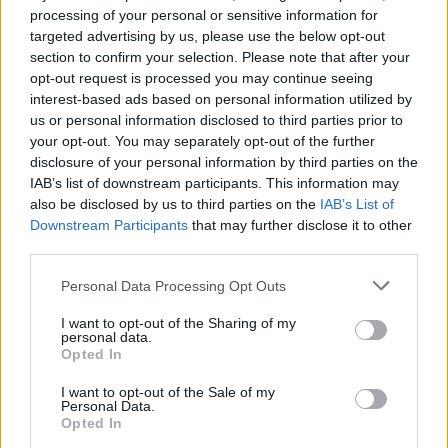
med redaksjonen.
processing of your personal or sensitive information for
targeted advertising by us, please use the below opt-out
section to confirm your selection. Please note that after your
Pressens Faglige Utvalg (PFU) er et
opt-out request is processed you may continue seeing
klageorgan som behandler klager mot
interest-based ads based on personal information utilized by
mediene i presseetiske spørsmål.
us or personal information disclosed to third parties prior to
your opt-out. You may separately opt-out of the further
disclosure of your personal information by third parties on the
For informasjon om klageadgang, se:
IAB’s list of downstream participants. This information may
www.presse.no
also be disclosed by us to third parties on the
IAB’s List of
Downstream Participants
that may further disclose it to other
third parties.
Fjell-Ljom har ikke ansvar for innhold på
eksterne nettsider som det lenkes til.
Personal Data Processing Opt Outs
I want to opt-out of the Sharing of my
Det er ikke tillatt å kopiere fra siden eller
personal data.
legge ut skjermdump av artikler.
Opted In
I want to opt-out of the Sale of my
Avisa er medlem i Landslaget for
Personal Data.
Opted In
lokalaviser (
LLA
)