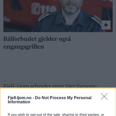
Bålforbudet gjelder også
engangsgrillen
Fjell-Ljom arbeider etter
Vær Varsom-
plakatens regler
for god presseskikk.
Fjell-ljom.no -
Do Not Process My Personal
Information
Den som mener seg rammet av urettmessig
medieomtale, oppfordres til å ta kontakt
If you wish to opt-out of the sale, sharing to third parties, or