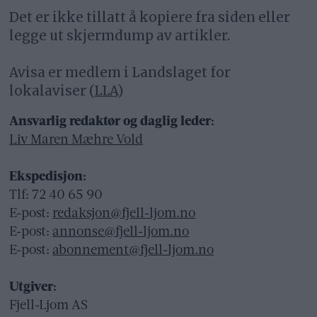
Det er ikke tillatt å kopiere fra siden eller
legge ut skjermdump av artikler.
Avisa er medlem i Landslaget for
lokalaviser (
LLA
)
Ansvarlig redaktør og daglig leder:
Liv Maren Mæhre Vold
Ekspedisjon:
Tlf: 72 40 65 90
E-post:
redaksjon@fjell-ljom.no
E-post:
annonse@fjell-ljom.no
E-post:
abonnement@fjell-ljom.no
Utgiver:
Fjell-Ljom AS