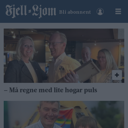
Bli abonnent
Tag:
grüne
woche
– Må regne med lite høgar puls