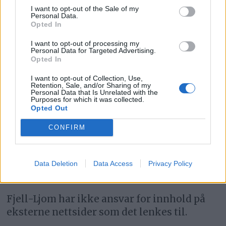
I want to opt-out of the Sale of my
Fjell-Ljom arbeider etter
Vær Varsom-
Personal Data.
Opted In
plakatens regler
for god presseskikk.
I want to opt-out of processing my
Personal Data for Targeted Advertising.
Den som mener seg rammet av urettmessig
Opted In
medieomtale, oppfordres til å ta kontakt
I want to opt-out of Collection, Use,
med redaksjonen.
Retention, Sale, and/or Sharing of my
Personal Data that Is Unrelated with the
Purposes for which it was collected.
Pressens Faglige Utvalg (PFU) er et
Opted Out
klageorgan som behandler klager mot
CONFIRM
mediene i presseetiske spørsmål.
For informasjon om klageadgang, se:
Data Deletion
Data Access
Privacy Policy
www.presse.no
Fjell-Ljom har ikke ansvar for innhold på
eksterne nettsider som det lenkes til.