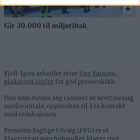
Gir 30.000 til miljøtiltak
Fjell-Ljom arbeider etter
Vær Varsom-
plakatens regler
for god presseskikk.
Den som mener seg rammet av urettmessig
medieomtale, oppfordres til å ta kontakt
med redaksjonen.
Pressens Faglige Utvalg (PFU) er et
klageorgan som behandler klager mot