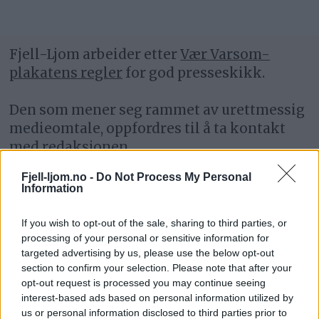
Fjell-Ljom arbeider etter
Vær Varsom-
plakatens regler
for god presseskikk.
Den som mener seg rammet av urettmessig
medieomtale, oppfordres til å ta kontakt
med redaksjonen.
Fjell-ljom.no -
Do Not Process My Personal
Pressens Faglige Utvalg (PFU) er et
Information
klageorgan som behandler klager mot
mediene i presseetiske spørsmål.
If you wish to opt-out of the sale, sharing to third parties, or
processing of your personal or sensitive information for
targeted advertising by us, please use the below opt-out
For informasjon om klageadgang, se:
section to confirm your selection. Please note that after your
www.presse.no
opt-out request is processed you may continue seeing
interest-based ads based on personal information utilized by
Fjell-Ljom har ikke ansvar for innhold på
us or personal information disclosed to third parties prior to