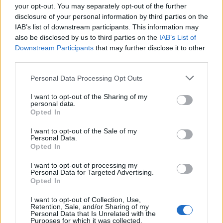
your opt-out. You may separately opt-out of the further
eksterne nettsider som det lenkes til.
disclosure of your personal information by third parties on the
IAB’s list of downstream participants. This information may
Det er ikke tillatt å kopiere fra siden eller
also be disclosed by us to third parties on the
IAB’s List of
legge ut skjermdump av artikler.
Downstream Participants
that may further disclose it to other
third parties.
Avisa er medlem i Landslaget for
Personal Data Processing Opt Outs
lokalaviser (
LLA
)
I want to opt-out of the Sharing of my
personal data.
Ansvarlig redaktør og daglig leder:
Opted In
Liv Maren Mæhre Vold
I want to opt-out of the Sale of my
Personal Data.
Opted In
Ekspedisjon:
Tlf: 72 40 65 90
I want to opt-out of processing my
Personal Data for Targeted Advertising.
E-post:
redaksjon@fjell-ljom.no
Opted In
E-post:
annonse@fjell-ljom.no
E-post:
abonnement@fjell-ljom.no
I want to opt-out of Collection, Use,
Retention, Sale, and/or Sharing of my
Personal Data that Is Unrelated with the
Purposes for which it was collected.