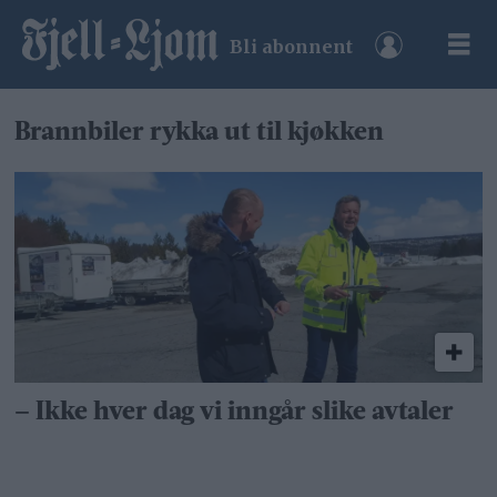
Bli abonnent
Tag:
Brannbiler rykka ut til kjøkken
geir
brean
– Ikke hver dag vi inngår slike avtaler