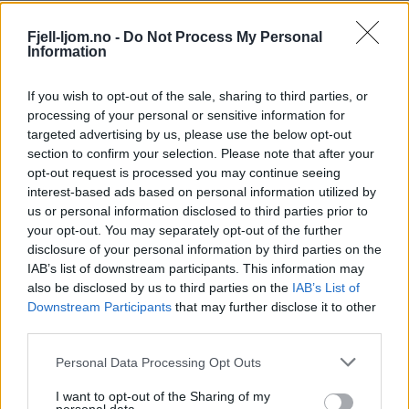
Fjell-ljom.no -
Do Not Process My Personal
Information
Fjell-Ljom arbeider etter
Vær Varsom-
If you wish to opt-out of the sale, sharing to third parties, or
processing of your personal or sensitive information for
plakatens regler
for god presseskikk.
targeted advertising by us, please use the below opt-out
section to confirm your selection. Please note that after your
Den som mener seg rammet av urettmessig
opt-out request is processed you may continue seeing
medieomtale, oppfordres til å ta kontakt
interest-based ads based on personal information utilized by
us or personal information disclosed to third parties prior to
med redaksjonen.
your opt-out. You may separately opt-out of the further
disclosure of your personal information by third parties on the
Pressens Faglige Utvalg (PFU) er et
IAB’s list of downstream participants. This information may
klageorgan som behandler klager mot
also be disclosed by us to third parties on the
IAB’s List of
Downstream Participants
that may further disclose it to other
mediene i presseetiske spørsmål.
third parties.
For informasjon om klageadgang, se:
Personal Data Processing Opt Outs
www.presse.no
I want to opt-out of the Sharing of my