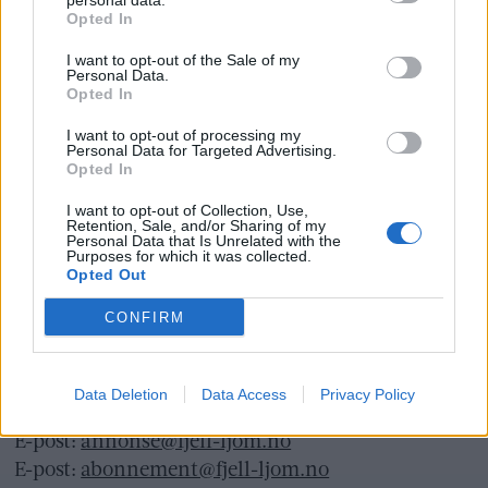
personal data.
Opted In
Fjell-Ljom har ikke ansvar for innhold på
eksterne nettsider som det lenkes til.
I want to opt-out of the Sale of my
Personal Data.
Opted In
Det er ikke tillatt å kopiere fra siden eller
I want to opt-out of processing my
legge ut skjermdump av artikler.
Personal Data for Targeted Advertising.
Opted In
Avisa er medlem i Landslaget for
I want to opt-out of Collection, Use,
lokalaviser (
LLA
)
Retention, Sale, and/or Sharing of my
Personal Data that Is Unrelated with the
Purposes for which it was collected.
Ansvarlig redaktør og daglig leder:
Opted Out
Liv Maren Mæhre Vold
CONFIRM
Ekspedisjon:
Tlf: 72 40 65 90
Data Deletion
Data Access
Privacy Policy
E-post:
redaksjon@fjell-ljom.no
E-post:
annonse@fjell-ljom.no
E-post:
abonnement@fjell-ljom.no