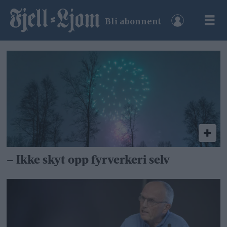
Bli abonnent
Tag:
fyrverkeriforbud
– Ikke skyt opp fyrverkeri selv