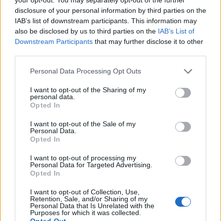
disclosure of your personal information by third parties on the
Det er ikke tillatt å kopiere fra siden eller
IAB’s list of downstream participants. This information may
also be disclosed by us to third parties on the
IAB’s List of
legge ut skjermdump av artikler.
Downstream Participants
that may further disclose it to other
third parties.
Avisa er medlem i Landslaget for
Personal Data Processing Opt Outs
lokalaviser (
LLA
)
I want to opt-out of the Sharing of my
Ansvarlig redaktør og daglig leder:
personal data.
Opted In
Liv Maren Mæhre Vold
I want to opt-out of the Sale of my
Personal Data.
Ekspedisjon:
Opted In
Tlf: 72 40 65 90
I want to opt-out of processing my
E-post:
redaksjon@fjell-ljom.no
Personal Data for Targeted Advertising.
E-post:
annonse@fjell-ljom.no
Opted In
E-post:
abonnement@fjell-ljom.no
I want to opt-out of Collection, Use,
Retention, Sale, and/or Sharing of my
Personal Data that Is Unrelated with the
Utgiver:
Purposes for which it was collected.
Opted Out