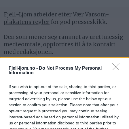
Fjell-Ljom arbeider etter
Vær Varsom-
plakatens regler
for god presseskikk.
Den som mener seg rammet av urettmessig
medieomtale, oppfordres til å ta kontakt
med redaksjonen.
Pressens Faglige Utvalg (PFU) er et
Fjell-ljom.no -
Do Not Process My Personal
Information
klageorgan som behandler klager mot
mediene i presseetiske spørsmål.
If you wish to opt-out of the sale, sharing to third parties, or
processing of your personal or sensitive information for
For informasjon om klageadgang, se:
targeted advertising by us, please use the below opt-out
www.presse.no
section to confirm your selection. Please note that after your
opt-out request is processed you may continue seeing
interest-based ads based on personal information utilized by
Fjell-Ljom har ikke ansvar for innhold på
us or personal information disclosed to third parties prior to
eksterne nettsider som det lenkes til.
your opt-out. You may separately opt-out of the further