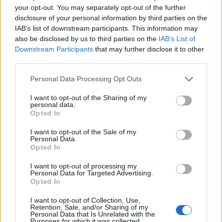
your opt-out. You may separately opt-out of the further
eksterne nettsider som det lenkes til.
disclosure of your personal information by third parties on the
IAB’s list of downstream participants. This information may
Det er ikke tillatt å kopiere fra siden eller
also be disclosed by us to third parties on the
IAB’s List of
legge ut skjermdump av artikler.
Downstream Participants
that may further disclose it to other
third parties.
Avisa er medlem i Landslaget for
Personal Data Processing Opt Outs
lokalaviser (
LLA
)
I want to opt-out of the Sharing of my
personal data.
Ansvarlig redaktør og daglig leder:
Opted In
Liv Maren Mæhre Vold
I want to opt-out of the Sale of my
Personal Data.
Opted In
Ekspedisjon:
Tlf: 72 40 65 90
I want to opt-out of processing my
Personal Data for Targeted Advertising.
E-post:
redaksjon@fjell-ljom.no
Opted In
E-post:
annonse@fjell-ljom.no
E-post:
abonnement@fjell-ljom.no
I want to opt-out of Collection, Use,
Retention, Sale, and/or Sharing of my
Personal Data that Is Unrelated with the
Purposes for which it was collected.