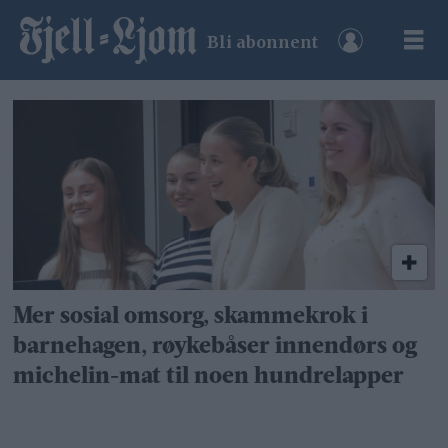
Bli abonnent
Tag:
erasmus-
programmet
Mer sosial omsorg, skammekrok i
barnehagen, røykebåser innendørs og
michelin-mat til noen hundrelapper