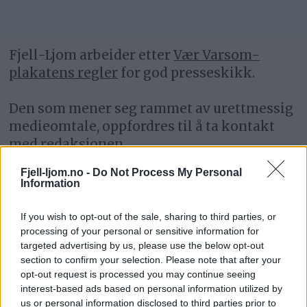
Fjell-Ljom arbeider etter
Vær Varsom-
plakatens regler
for god presseskikk.
Den som mener seg rammet av urettmessig
medieomtale, oppfordres til å ta kontakt
med redaksjonen.
Fjell-ljom.no -
Do Not Process My Personal
Pressens Faglige Utvalg (PFU) er et
Information
klageorgan som behandler klager mot
mediene i presseetiske spørsmål.
If you wish to opt-out of the sale, sharing to third parties, or
processing of your personal or sensitive information for
targeted advertising by us, please use the below opt-out
For informasjon om klageadgang, se:
section to confirm your selection. Please note that after your
www.presse.no
opt-out request is processed you may continue seeing
interest-based ads based on personal information utilized by
Fjell-Ljom har ikke ansvar for innhold på
us or personal information disclosed to third parties prior to