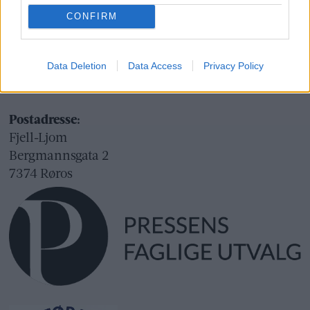
Org.nr.: 945 225 742
CONFIRM
Besøksadresse:
Fjell-Ljom
Data Deletion
Data Access
Privacy Policy
Bergmannsgata 2
Røros
Postadresse:
Fjell-Ljom
Bergmannsgata 2
7374 Røros