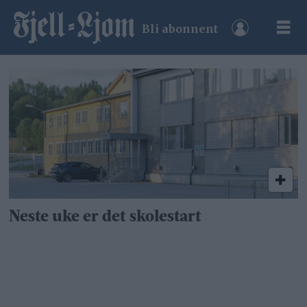
Bli abonnent
Tag:
brekken
lokal-
og
oppvekstsenter
Neste uke er det skolestart