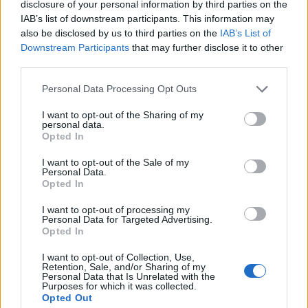
disclosure of your personal information by third parties on the
Det er ikke tillatt å kopiere fra siden eller
IAB’s list of downstream participants. This information may
legge ut skjermdump av artikler.
also be disclosed by us to third parties on the
IAB’s List of
Downstream Participants
that may further disclose it to other
Avisa er medlem i Landslaget for
third parties.
lokalaviser (
LLA
)
Personal Data Processing Opt Outs
Ansvarlig redaktør og daglig leder:
I want to opt-out of the Sharing of my
personal data.
Liv Maren Mæhre Vold
Opted In
I want to opt-out of the Sale of my
Ekspedisjon:
Personal Data.
Tlf: 72 40 65 90
Opted In
E-post:
redaksjon@fjell-ljom.no
I want to opt-out of processing my
E-post:
annonse@fjell-ljom.no
Personal Data for Targeted Advertising.
Opted In
E-post:
abonnement@fjell-ljom.no
I want to opt-out of Collection, Use,
Retention, Sale, and/or Sharing of my
Utgiver:
Personal Data that Is Unrelated with the
Purposes for which it was collected.
Fjell-Ljom AS
Opted Out