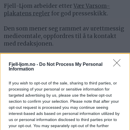
Fjell-Ljom arbeider etter
Vær Varsom-
plakatens regler
for god presseskikk.
Den som mener seg rammet av urettmessig
medieomtale, oppfordres til å ta kontakt
med redaksjonen.
Pressens Faglige Utvalg (PFU) er et
Fjell-ljom.no -
Do Not Process My Personal
klageorgan som behandler klager mot
Information
mediene i presseetiske spørsmål.
If you wish to opt-out of the sale, sharing to third parties, or
For informasjon om klageadgang, se:
processing of your personal or sensitive information for
targeted advertising by us, please use the below opt-out
www.presse.no
section to confirm your selection. Please note that after your
opt-out request is processed you may continue seeing
Fjell-Ljom har ikke ansvar for innhold på
interest-based ads based on personal information utilized by
eksterne nettsider som det lenkes til.
us or personal information disclosed to third parties prior to
your opt-out. You may separately opt-out of the further