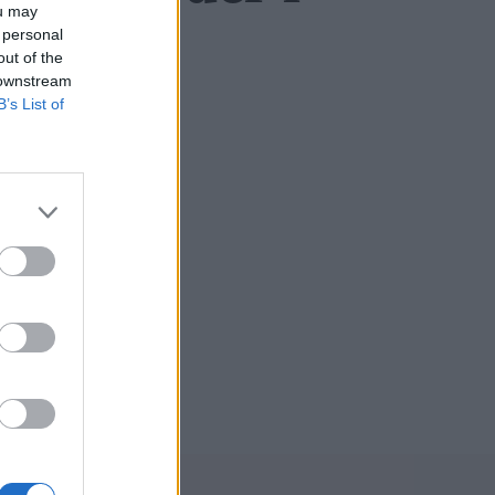
ou may
 personal
out of the
 downstream
B’s List of
ksadresse: