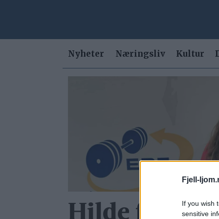
Nyheter
Næringsliv
Kultur
Tag:
benkpress
Fjell-ljom
If you wish 
Hilde fra Rø
sensitive in