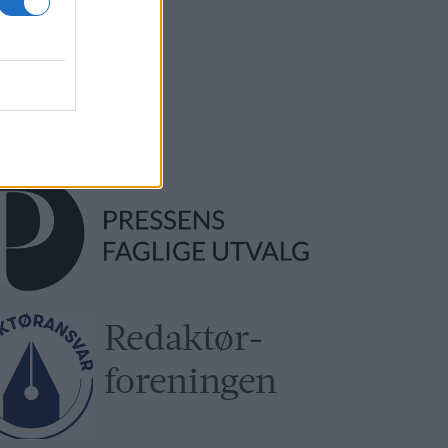
l-Ljom
gmannsgata 2
os
adresse:
l-Ljom
gmannsgata 2
 Røros
Redaktør­
foreningen