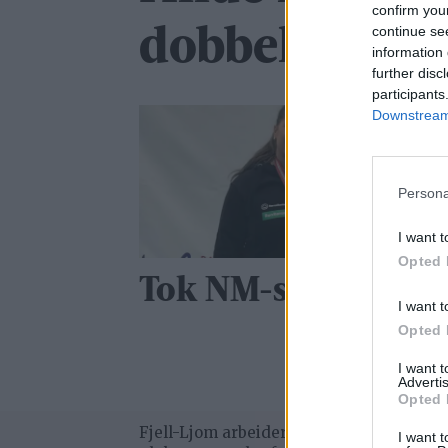
confirm you
continue se
dobbelt sølv
information 
further disc
participants
Downstream 
Persona
I want t
Opted 
Tok NM-sølv
I want t
Opted 
I want 
Advertis
Opted 
Fjell-Ljom arbeider etter
Vær Varsom-
I want t