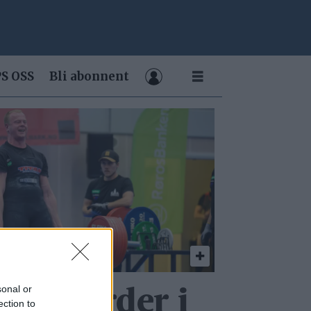
S OSS
Bli abonnent
sonal or
es­rekorder i
ection to