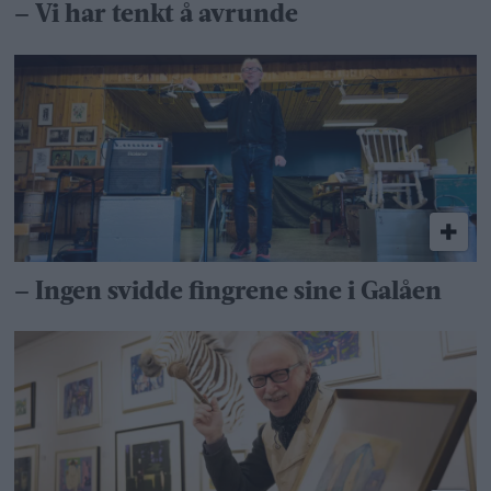
– Vi har tenkt å avrunde
– Ingen svidde fingrene sine i Galåen