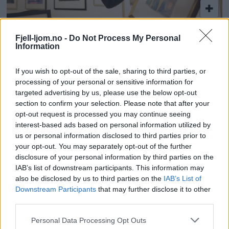
– Jeg er ung og dum og sier fortsatt ja
Fjell-ljom.no -
Do Not Process My Personal
Information
til ting
If you wish to opt-out of the sale, sharing to third parties, or
processing of your personal or sensitive information for
targeted advertising by us, please use the below opt-out
section to confirm your selection. Please note that after your
opt-out request is processed you may continue seeing
interest-based ads based on personal information utilized by
us or personal information disclosed to third parties prior to
your opt-out. You may separately opt-out of the further
disclosure of your personal information by third parties on the
IAB’s list of downstream participants. This information may
also be disclosed by us to third parties on the
IAB’s List of
– Jeg har siklet etter dette skapet lenge
Downstream Participants
that may further disclose it to other
third parties.
Personal Data Processing Opt Outs