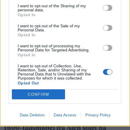
I want to opt-out of the Sharing of my
personal data.
Opted In
I want to opt-out of the Sale of my
Personal Data.
Opted In
1600-tallsmøbel fra Ålen solgt på
I want to opt-out of processing my
Personal Data for Targeted Advertising.
billigsalg til Hamar
Opted In
I want to opt-out of Collection, Use,
Retention, Sale, and/or Sharing of my
Personal Data that Is Unrelated with the
Purposes for which it was collected.
Opted Out
CONFIRM
Data Deletion
Data Access
Privacy Policy
1600-tallsmøbel fra Ålen solgt på