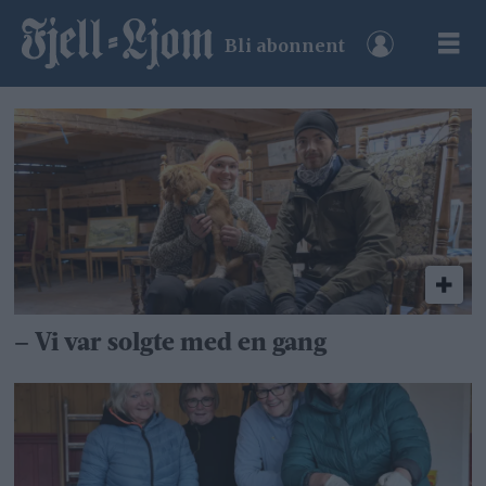
Bli abonnent
Tag:
auksjon
– Vi var solgte med en gang