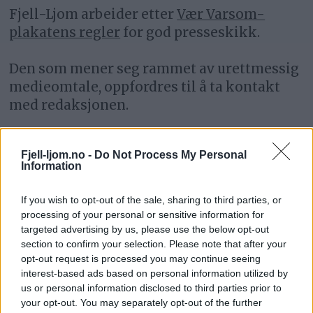
Fjell-Ljom arbeider etter
Vær Varsom-
plakatens regler
for god presseskikk.
Den som mener seg rammet av urettmessig
medieomtale, oppfordres til å ta kontakt
med redaksjonen.
Pressens Faglige Utvalg (PFU) er et
Fjell-ljom.no -
Do Not Process My Personal
klageorgan som behandler klager mot
Information
mediene i presseetiske spørsmål.
If you wish to opt-out of the sale, sharing to third parties, or
For informasjon om klageadgang, se:
processing of your personal or sensitive information for
targeted advertising by us, please use the below opt-out
www.presse.no
section to confirm your selection. Please note that after your
opt-out request is processed you may continue seeing
Fjell-Ljom har ikke ansvar for innhold på
interest-based ads based on personal information utilized by
eksterne nettsider som det lenkes til.
us or personal information disclosed to third parties prior to
your opt-out. You may separately opt-out of the further