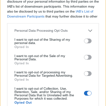
disclosure of your personal information by third parties on the
Det er ikke tillatt å kopiere fra siden eller
IAB’s list of downstream participants. This information may
legge ut skjermdump av artikler.
also be disclosed by us to third parties on the
IAB’s List of
Downstream Participants
that may further disclose it to other
Avisa er medlem i Landslaget for
third parties.
lokalaviser (
LLA
)
Personal Data Processing Opt Outs
Ansvarlig redaktør og daglig leder:
I want to opt-out of the Sharing of my
personal data.
Liv Maren Mæhre Vold
Opted In
I want to opt-out of the Sale of my
Ekspedisjon:
Personal Data.
Tlf: 72 40 65 90
Opted In
E-post:
redaksjon@fjell-ljom.no
I want to opt-out of processing my
E-post:
annonse@fjell-ljom.no
Personal Data for Targeted Advertising.
Opted In
E-post:
abonnement@fjell-ljom.no
I want to opt-out of Collection, Use,
Retention, Sale, and/or Sharing of my
Utgiver:
Personal Data that Is Unrelated with the
Purposes for which it was collected.
Fjell-Ljom AS
Opted Out