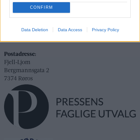
Org.nr.: 945 225 742
CONFIRM
Besøksadresse:
Fjell-Ljom
Data Deletion
Data Access
Privacy Policy
Bergmannsgata 2
Røros
Postadresse:
Fjell-Ljom
Bergmannsgata 2
7374 Røros