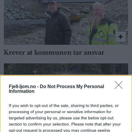
Krever at kommunen tar ansvar
Fjell-ljom.no -
Do Not Process My Personal
Information
If you wish to opt-out of the sale, sharing to third parties, or
processing of your personal or sensitive information for
targeted advertising by us, please use the below opt-out
section to confirm your selection. Please note that after your
– Vi er avhengige av at vannstanden går
opt-out request is processed you may continue seeing