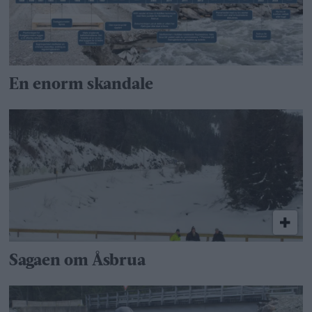
En enorm skandale
Sagaen om Åsbrua