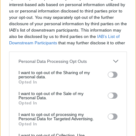
ned
interest-based ads based on personal information utilized by
us or personal information disclosed to third parties prior to
your opt-out. You may separately opt-out of the further
disclosure of your personal information by third parties on the
IAB’s list of downstream participants. This information may
also be disclosed by us to third parties on the
IAB’s List of
Downstream Participants
that may further disclose it to other
third parties.
Fjell-Ljom arbeider etter
Vær Varsom-
plakatens regler
for god presseskikk.
Personal Data Processing Opt Outs
I want to opt-out of the Sharing of my
Den som mener seg rammet av urettmessig
personal data.
medieomtale, oppfordres til å ta kontakt
Opted In
med redaksjonen.
I want to opt-out of the Sale of my
Personal Data.
Opted In
Pressens Faglige Utvalg (PFU) er et
klageorgan som behandler klager mot
I want to opt-out of processing my
Personal Data for Targeted Advertising.
mediene i presseetiske spørsmål.
Opted In
I want to opt-out of Collection, Use,