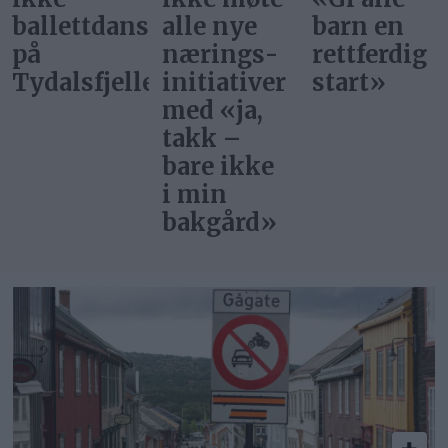
ere
alle nye
barn en
superstjer
nærings­
rettferdig
bor i
et
initiativer
start»
Norge?
med «ja,
takk –
bare ikke
i min
bakgård»