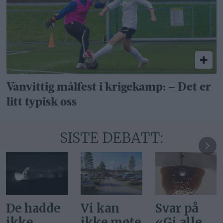
Vanvittig målfest i krigekamp: – Det er
litt typisk oss
SISTE DEBATT:
Vi kan
Svar på
Ønsker vi
ikke møte
«Gi alle
at