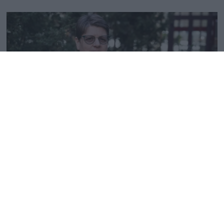
Høyner terskelen for skadefelling av
bjørnebinner
Fjell-Ljom arbeider etter
Vær Varsom-