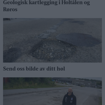
Geologisk kartlegging i Holtålen og
Røros
Send oss bilde av ditt høl