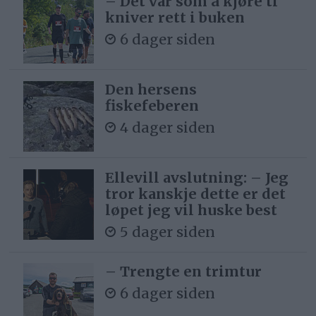
– Det var som å kjøre ti
kniver rett i buken
6 dager siden
Den hersens
fiskefeberen
4 dager siden
Ellevill avslutning: – Jeg
tror kanskje dette er det
løpet jeg vil huske best
5 dager siden
– Trengte en trimtur
6 dager siden