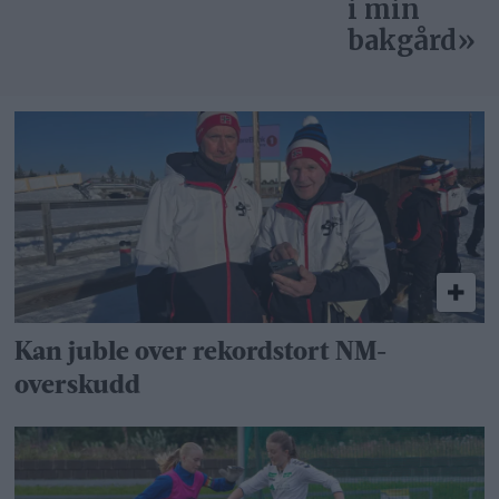
i min
bakgård»
Kan juble over rekordstort NM-
overskudd