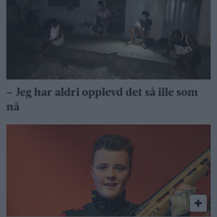
– Jeg har aldri opplevd det så ille som
nå