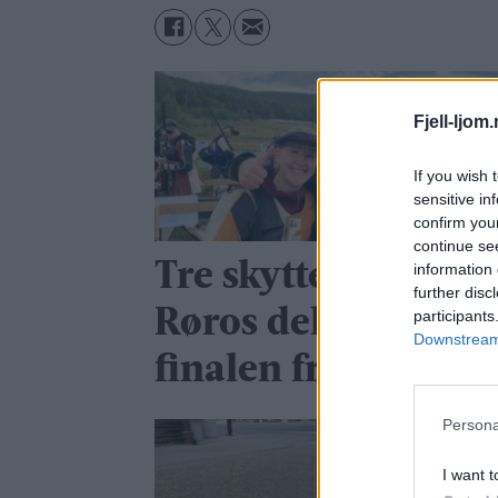
Fjell-ljom
If you wish 
sensitive in
confirm you
continue se
Tre skyttere fra
information 
further disc
Røros deltok i
participants
Downstream 
finalen fredag
Persona
I want t