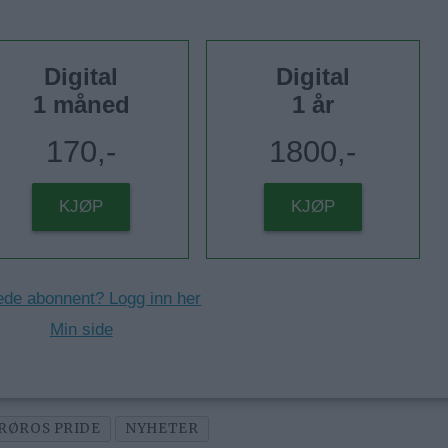
Digital
Digital
1 måned
1 år
170,-
1800,-
KJØP
KJØP
ede abonnent? Logg inn her
Min side
RØROS PRIDE
NYHETER