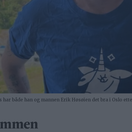
s har både han og mannen Erik Høsøien det bra i Oslo etter
 sammen