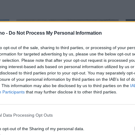
.no -
Do Not Process My Personal Information
to opt-out of the sale, sharing to third parties, or processing of your per
formation for targeted advertising by us, please use the below opt-out s
r selection. Please note that after your opt-out request is processed y
eing interest-based ads based on personal information utilized by us or
Har du vært borti
G
disclosed to third parties prior to your opt-out. You may separately opt-
losure of your personal information by third parties on the IAB’s list of
Sjøbakken-hølet? Se
k
. This information may also be disclosed by us to third parties on the
IA
Participants
that may further disclose it to other third parties.
lesernes bilder.
H
l Data Processing Opt Outs
Mest lest siste uke:
o opt-out of the Sharing of my personal data.
Se opptak