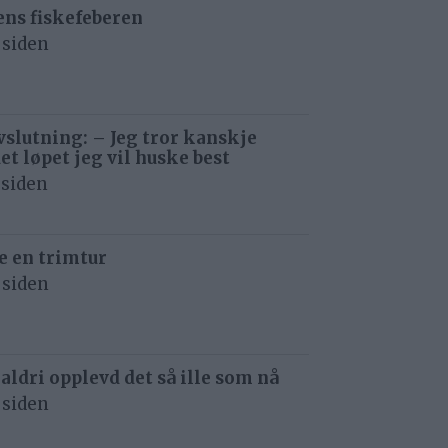
ens fiskefeberen
 siden
avslutning: – Jeg tror kanskje
det løpet jeg vil huske best
 siden
e en trimtur
 siden
 aldri opplevd det så ille som nå
 siden