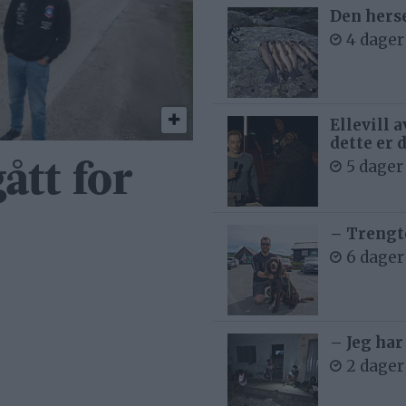
Den hers
4 dager
Ellevill 
dette er 
5 dager
ått for
– Trengt
6 dager
– Jeg har
2 dager