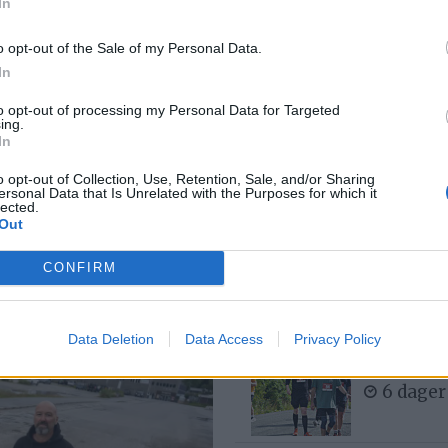
In
8 dager
o opt-out of the Sale of my Personal Data.
In
Med spett
to opt-out of processing my Personal Data for Targeted
ing.
6 dager
In
o opt-out of Collection, Use, Retention, Sale, and/or Sharing
ersonal Data that Is Unrelated with the Purposes for which it
lected.
 av ditt
Bjørn fel
Out
3 dager
CONFIRM
Data Deletion
Data Access
Privacy Policy
– Det var
buken
6 dager