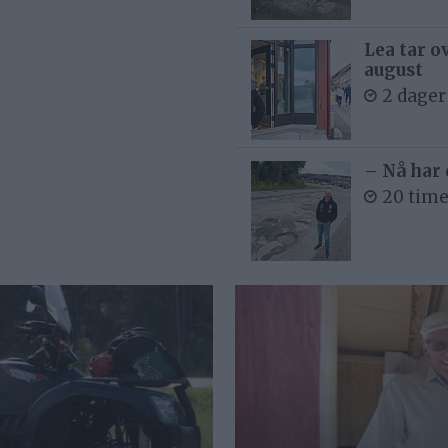
Lea tar o
august
2 dager
– Nå har 
20 time