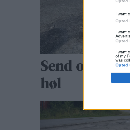
Opted 
I want t
Opted 
I want 
Advertis
Opted 
I want t
of my P
was col
Send oss bilde
Opted 
høl