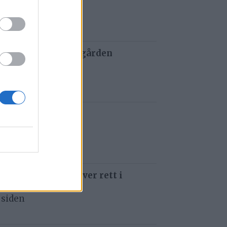
 siden
 og tau redder de gården
 siden
t i Gauldalen
 siden
 som å kjøre ti kniver rett i
 siden