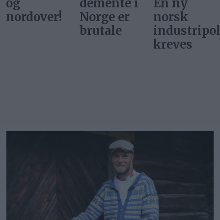
og
demente i
En ny
nordover!
Norge er
norsk
brutale
industripol
kreves