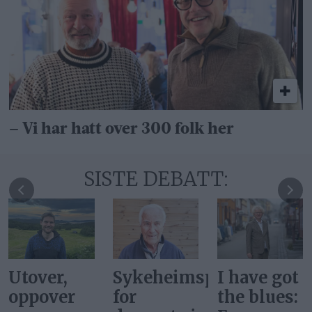
– Vi har hatt over 300 folk her
SISTE DEBATT:
Utover,
Sykeheimsprisene
I have got
oppover
for
the blues: