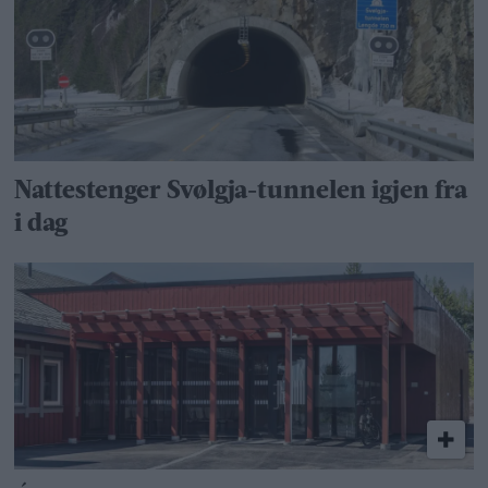
Nattestenger Svølgja-tunnelen igjen fra
i dag