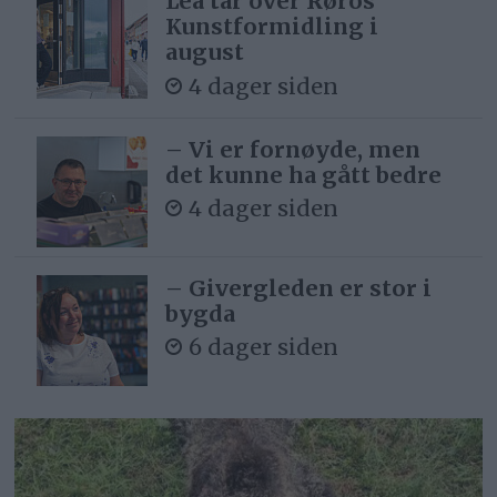
Lea tar over Røros
Kunstformidling i
august
4 dager siden
– Vi er fornøyde, men
det kunne ha gått bedre
4 dager siden
– Givergleden er stor i
bygda
6 dager siden