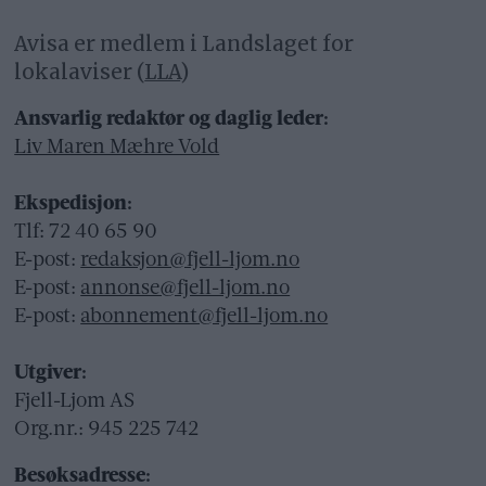
Avisa er medlem i Landslaget for
lokalaviser (
LLA
)
Ansvarlig redaktør og daglig leder:
Liv Maren Mæhre Vold
Ekspedisjon:
Tlf: 72 40 65 90
E-post:
redaksjon@fjell-ljom.no
E-post:
annonse@fjell-ljom.no
E-post:
abonnement@fjell-ljom.no
Utgiver:
Fjell-Ljom AS
Org.nr.: 945 225 742
Besøksadresse: