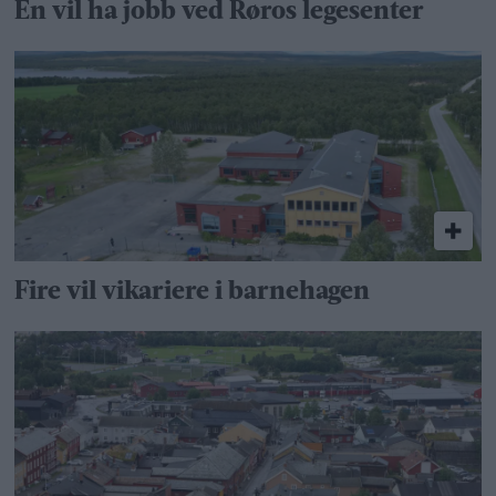
Én vil ha jobb ved Røros legesenter
Fire vil vikariere i barnehagen