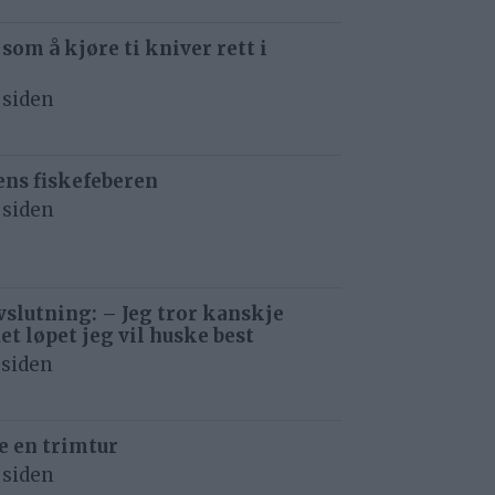
 som å kjøre ti kniver rett i
 siden
ens fiskefeberen
 siden
avslutning: – Jeg tror kanskje
det løpet jeg vil huske best
 siden
e en trimtur
 siden