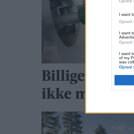
Opted 
I want t
Opted 
I want 
Advertis
Opted 
I want t
of my P
was col
Opted 
Billigere driv
ikke mer traf