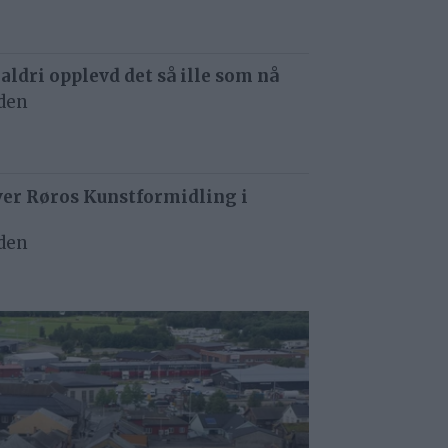
 aldri opplevd det så ille som nå
iden
ver Røros Kunstformidling i
iden