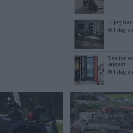
– Jeg har
1 dag s
Lea tar o
august
1 dag s