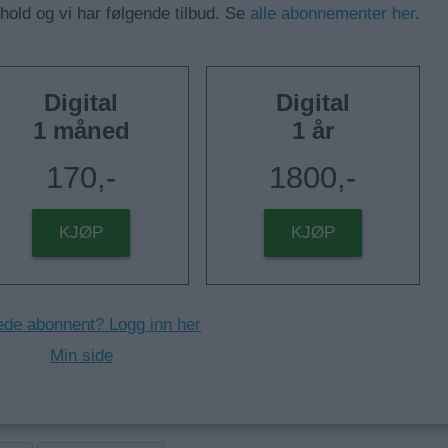
nhold og vi har følgende tilbud. Se
alle abonnementer her
.
Digital
Digital
1 måned
1 år
170,-
1800,-
KJØP
KJØP
ede abonnent? Logg inn her
Min side