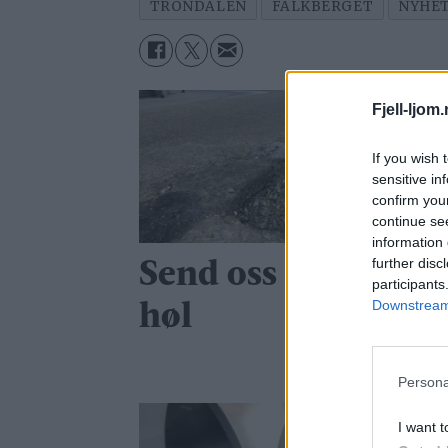
TRONDALEN
FALKBERGET
NYHE
Fjell-ljom
If you wish 
sensitive in
confirm you
continue se
information 
further disc
Send oss bilde av di
participants
Downstream 
høl
Persona
I want t