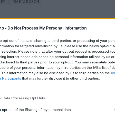
TER
ISAK V. BUSCH
.no -
Do Not Process My Personal Information
to opt-out of the sale, sharing to third parties, or processing of your per
formation for targeted advertising by us, please use the below opt-out s
r selection. Please note that after your opt-out request is processed y
eing interest-based ads based on personal information utilized by us or
disclosed to third parties prior to your opt-out. You may separately opt-
losure of your personal information by third parties on the IAB’s list of
tt
– Nå har det gått for
–
. This information may also be disclosed by us to third parties on the
IA
Participants
that may further disclose it to other third parties.
langt
d
j
l Data Processing Opt Outs
Mest lest siste uke:
o opt-out of the Sharing of my personal data.