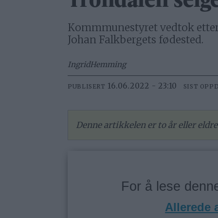
Trondalen selg
Kommmunestyret vedtok etter la
Johan Falkbergets fødested.
Ingrid
Hemming
16.06.2022 - 23:10
PUBLISERT
SIST OPP
Denne artikkelen er to år eller eld
For å lese den
Allerede