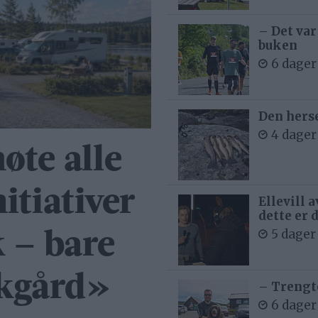
– Det var
buken
6 dager
Den hers
4 dager
øte alle
itiativer
Ellevill 
dette er 
5 dager
 – bare
akgård»
– Trengt
6 dager