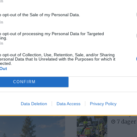
In
Se opptak
7 dager
o opt-out of the Sale of my Personal Data.
In
to opt-out of processing my Personal Data for Targeted
ing.
Med spett
In
6 dager
o opt-out of Collection, Use, Retention, Sale, and/or Sharing
ersonal Data that Is Unrelated with the Purposes for which it
lected.
Out
stoff ga
Bjørn fel
CONFIRM
2 dager
ikk
Data Deletion
Data Access
Privacy Policy
MC-ulykk
7 dager