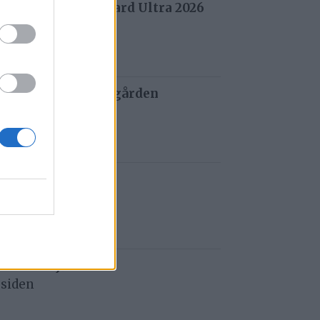
 fra Stuggu Backyard Ultra 2026
 siden
 og tau redder de gården
 siden
t i Gauldalen
 siden
e i Havsjøveien
 siden