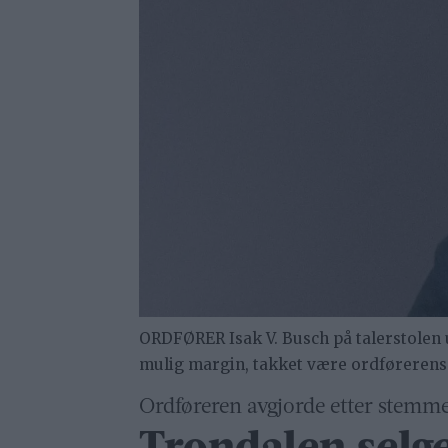
ORDFØRER Isak V. Busch på talerstolen 
mulig margin, takket være ordføreren
Ordføreren avgjorde etter stemme