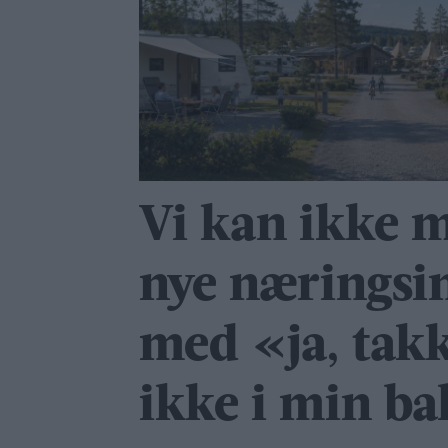
Vi kan ikke m
nye nærings­in
med «ja, takk
ikke i min b