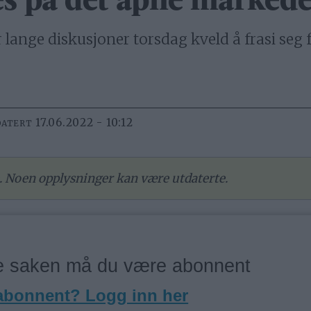
es på det åpne markede
nge diskusjoner torsdag kveld å frasi seg f
17.06.2022 - 10:12
DATERT
re. Noen opplysninger kan være utdaterte.
ne saken må du være abonnent
 abonnent? Logg inn her