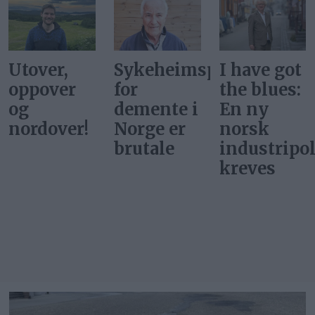
Sykeheimsprisene
I have got
De hadde
for
the blues:
ikke
demente i
En ny
ballettdan
Norge er
norsk
på
brutale
industripolitikk
Tydalsfjell
kreves