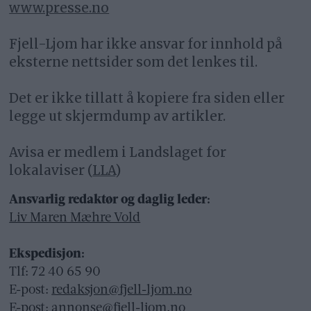
www.presse.no
Fjell-Ljom har ikke ansvar for innhold på
eksterne nettsider som det lenkes til.
Det er ikke tillatt å kopiere fra siden eller
legge ut skjermdump av artikler.
Avisa er medlem i Landslaget for
lokalaviser (
LLA
)
Ansvarlig redaktør og daglig leder:
Liv Maren Mæhre Vold
Ekspedisjon:
Tlf: 72 40 65 90
E-post:
redaksjon@fjell-ljom.no
E-post:
annonse@fjell-ljom.no