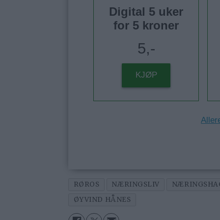
Digital 5 uker
for 5 kroner
5,-
KJØP
Aller
RØROS
NÆRINGSLIV
NÆRINGSHA
ØYVIND HÅNES