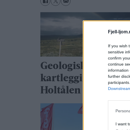
Fjell-ljom
If you wish 
sensitive in
confirm you
Geologisk
continue se
information 
kartlegging i
further disc
participants
Holtålen og Røros
Downstream 
Persona
I want t