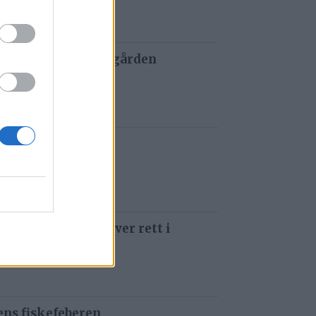
 og tau redder de gården
 siden
t i Gauldalen
 siden
 som å kjøre ti kniver rett i
 siden
ens fiskefeberen