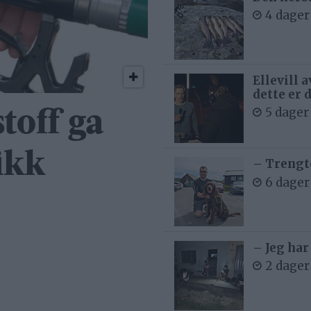
4 dager
Ellevill 
dette er 
5 dager
stoff ga
ikk
– Trengt
6 dager
– Jeg har
2 dager