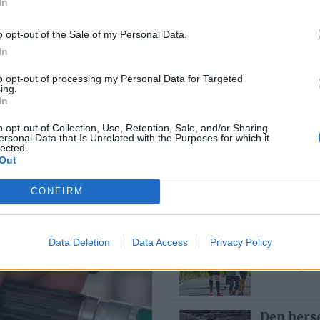
In
o opt-out of the Sale of my Personal Data.
In
Med spett
6 dager
to opt-out of processing my Personal Data for Targeted
ing.
In
o opt-out of Collection, Use, Retention, Sale, and/or Sharing
k er den
ersonal Data that Is Unrelated with the Purposes for which it
Bjørn fel
lected.
Out
2 dager
v jobben
CONFIRM
– Det var
Data Deletion
Data Access
Privacy Policy
buken
6 dager
Den hers