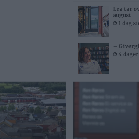
Lea tar o
august
1 dag s
– Givergl
4 dager