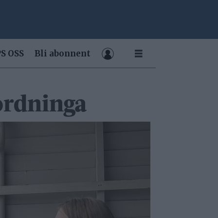
S OSS
Bli abonnent
 ordninga