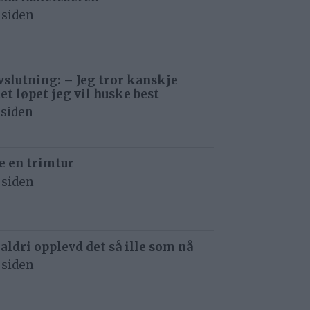
 siden
avslutning: – Jeg tror kanskje
det løpet jeg vil huske best
 siden
e en trimtur
 siden
 aldri opplevd det så ille som nå
 siden