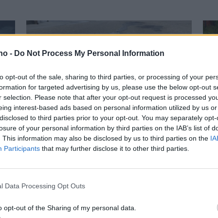
.no -
Do Not Process My Personal Information
to opt-out of the sale, sharing to third parties, or processing of your per
formation for targeted advertising by us, please use the below opt-out s
r selection. Please note that after your opt-out request is processed y
Send oss bilde av ditt
– 
eing interest-based ads based on personal information utilized by us or
disclosed to third parties prior to your opt-out. You may separately opt-
høl
l
losure of your personal information by third parties on the IAB’s list of
. This information may also be disclosed by us to third parties on the
IA
Participants
that may further disclose it to other third parties.
Mest lest siste uke:
l Data Processing Opt Outs
Se opptak
o opt-out of the Sharing of my personal data.
7 dager