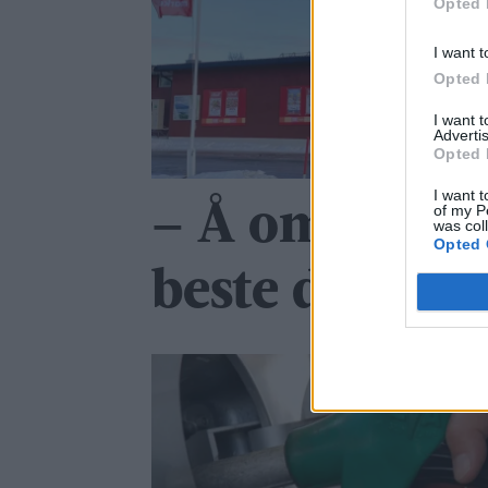
Opted 
I want t
Opted 
I want 
Advertis
Opted 
I want t
– Å omgås fol
of my P
was col
Opted 
beste delen a