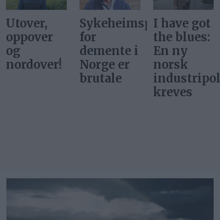
Sykeheimsprisene
I have got
De hadde
for
the blues:
ikke
demente i
En ny
ballettdan
Norge er
norsk
på
brutale
industripolitikk
Tydalsfjell
kreves