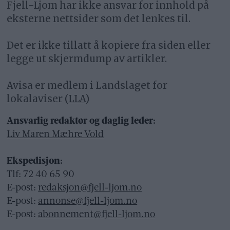
Fjell-Ljom har ikke ansvar for innhold på
eksterne nettsider som det lenkes til.
Det er ikke tillatt å kopiere fra siden eller
legge ut skjermdump av artikler.
Avisa er medlem i Landslaget for
lokalaviser (
LLA
)
Ansvarlig redaktør og daglig leder:
Liv Maren Mæhre Vold
Ekspedisjon:
Tlf: 72 40 65 90
E-post:
redaksjon@fjell-ljom.no
E-post:
annonse@fjell-ljom.no
E-post:
abonnement@fjell-ljom.no