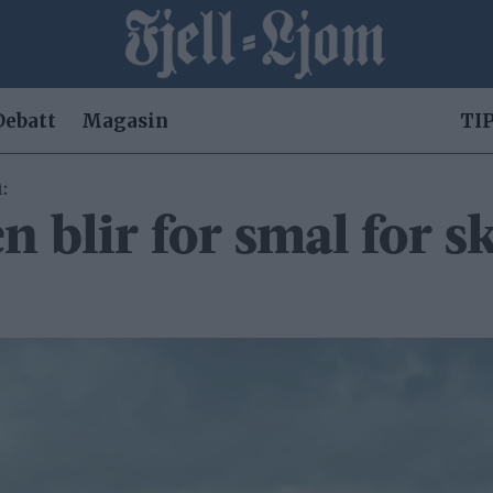
Debatt
Magasin
TIP
:
n blir for smal for s