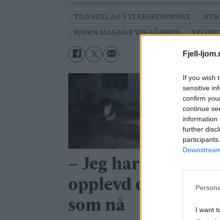
TRØNDELAG FYLKESKOMMUNE
NYH
BJØRN MAGNAR VIK-VÅRHUS
VEGVE
Fjell-ljom
If you wish 
sensitive in
confirm you
continue se
information 
further disc
participants
Downstream 
– Jeg har aldri
opplevd det så ille
Persona
som nå
I want t