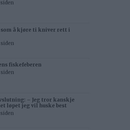
 siden
 som å kjøre ti kniver rett i
 siden
ens fiskefeberen
 siden
avslutning: – Jeg tror kanskje
det løpet jeg vil huske best
 siden