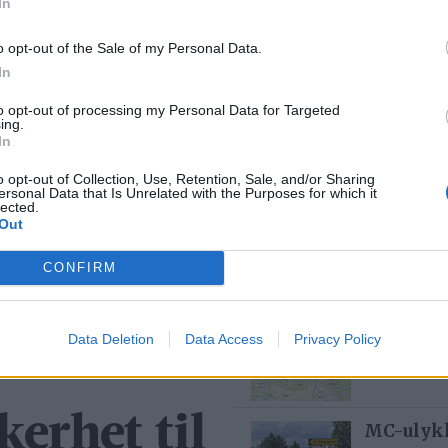
In
Mest lest siste uke:
o opt-out of the Sale of my Personal Data.
Se opptak
In
5 dager
to opt-out of processing my Personal Data for Targeted
ing.
In
o opt-out of Collection, Use, Retention, Sale, and/or Sharing
Med spett
ersonal Data that Is Unrelated with the Purposes for which it
lected.
4 dager
Out
CONFIRM
kapene
Bjørn fel
11 time
Data Deletion
Data Access
Privacy Policy
kerhet til
MC-ulykk