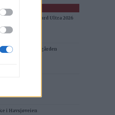
 fra Stuggu Backyard Ultra 2026
 siden
 og tau redder de gården
 siden
t i Gauldalen
r siden
e i Havsjøveien