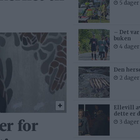
5 dager
– Det var
buken
4 dager
Den hers
2 dager
Ellevill 
dette er 
3 dager
r for