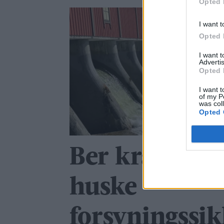
Opted 
I want t
Opted 
I want 
Advertis
Opted 
I want t
of my P
was col
Opted 
Ber kraftsels
huske
forsyningssik