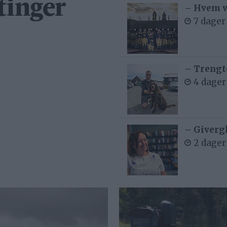
tinger
– Hvem v
7 dager
– Trengt
4 dager
– Givergl
2 dager