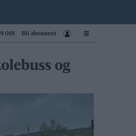
S OSS
Bli abonnent
kolebuss og