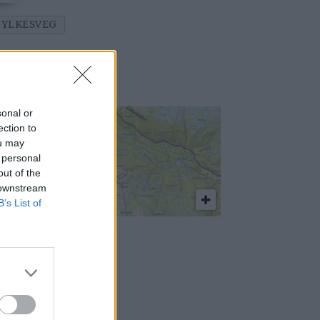
FYLKESVEG
sonal or
ection to
ou may
 personal
out of the
 downstream
B’s List of
ørn felt i
auldalen