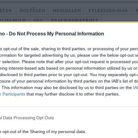
ETER
HOLTÅLEN
HESSDALEN
FYLKESVEG 6546
DLIKEHOLD
VEG
TRAFIKKSIKKERHET
.no -
Do Not Process My Personal Information
to opt-out of the sale, sharing to third parties, or processing of your per
formation for targeted advertising by us, please use the below opt-out s
r selection. Please note that after your opt-out request is processed y
eing interest-based ads based on personal information utilized by us or
disclosed to third parties prior to your opt-out. You may separately opt-
losure of your personal information by third parties on the IAB’s list of
. This information may also be disclosed by us to third parties on the
IA
Participants
that may further disclose it to other third parties.
Var millimeter unna
Bj
annenplass
G
l Data Processing Opt Outs
o opt-out of the Sharing of my personal data.