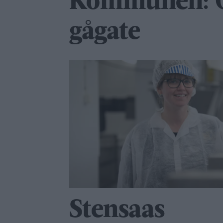
Kommunen: G
gågate
Stensaas