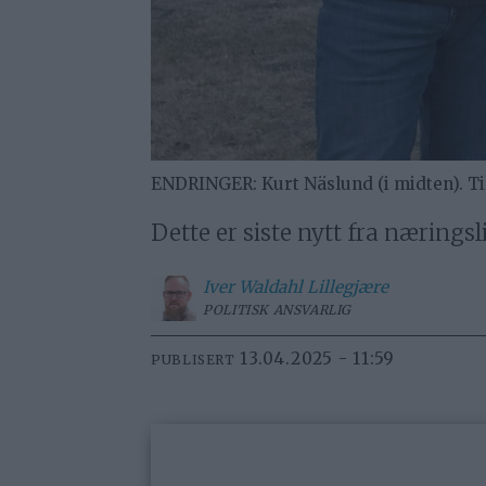
ENDRINGER: Kurt Näslund (i midten). Til
Dette er siste nytt fra næringsl
Iver
Waldahl Lillegjære
POLITISK ANSVARLIG
13.04.2025 - 11:59
PUBLISERT