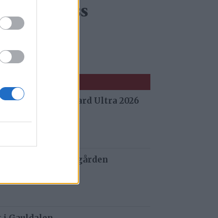
tt typisk oss
 fra Stuggu Backyard Ultra 2026
 siden
 og tau redder de gården
 siden
t i Gauldalen