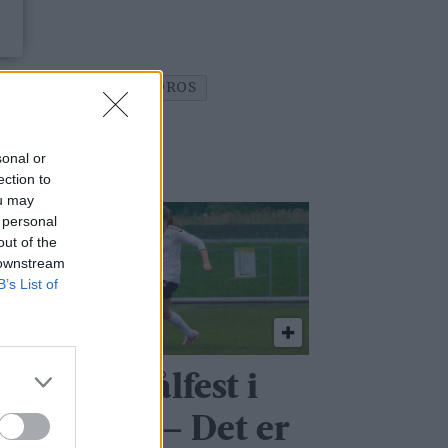
NDOOR GOLF AS
RØROS
DRING
sonal or
ection to
ou may
 personal
out of the
 downstream
B’s List of
nvittig målfest i
rigekamp: – Det er