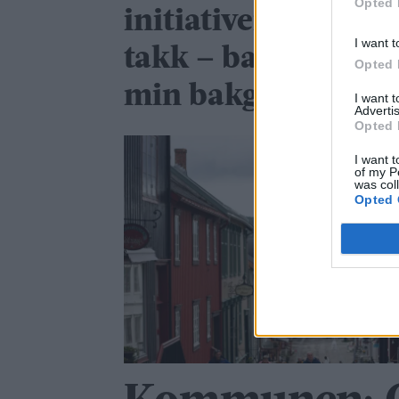
Opted 
initiativer med «ja
I want t
takk – bare ikke i
Opted 
min bakgård»
I want 
Advertis
Opted 
I want t
of my P
was col
Opted 