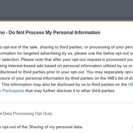
STAGEWORKS NÆSLUND
SCAN EIENDOM AS
RØROS I
.no -
Do Not Process My Personal Information
NETH SANDVIK
HENRIK RAADEN SLETTUM
STYREEN
to opt-out of the sale, sharing to third parties, or processing of your per
formation for targeted advertising by us, please use the below opt-out s
r selection. Please note that after your opt-out request is processed y
eing interest-based ads based on personal information utilized by us or
disclosed to third parties prior to your opt-out. You may separately opt-
losure of your personal information by third parties on the IAB’s list of
. This information may also be disclosed by us to third parties on the
IA
Participants
that may further disclose it to other third parties.
le
Kan juble over
Va
l Data Processing Opt Outs
rekordstort NM-
k
o opt-out of the Sharing of my personal data.