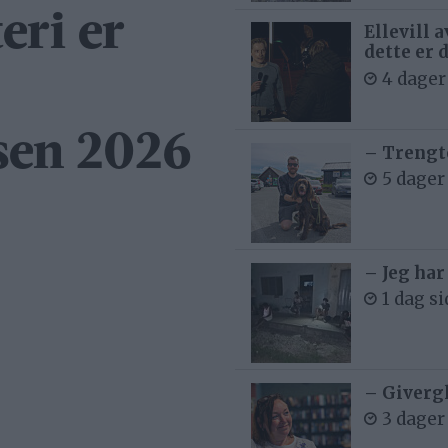
eri er
Ellevill 
dette er 
4 dager
sen 2026
– Trengt
5 dager
– Jeg har
1 dag s
– Givergl
3 dager