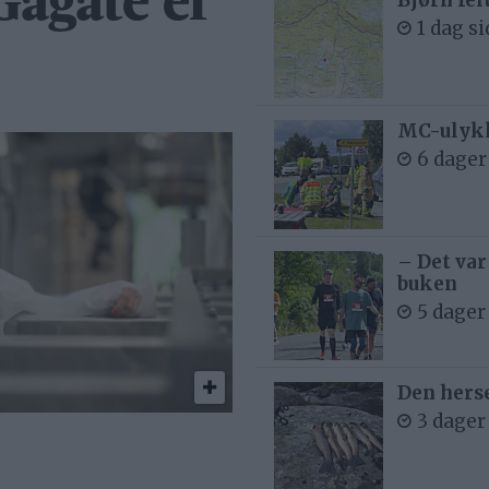
ågate er
1 dag s
MC-ulykk
6 dager
– Det var
buken
5 dager
Den hers
3 dager