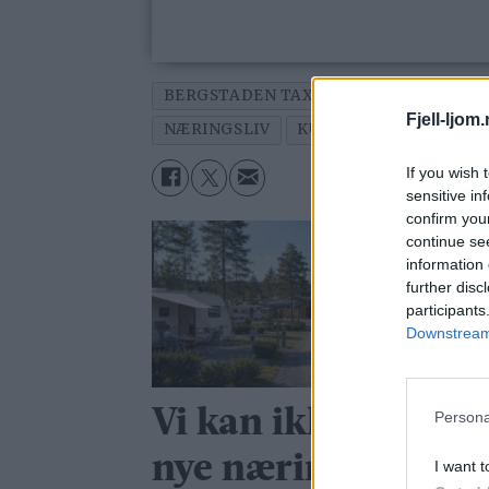
BERGSTADEN TAXI OG TURVOGN AS
Fjell-ljom
NÆRINGSLIV
KURT NÄSLUND
KEN
If you wish 
sensitive in
confirm you
continue se
information 
further disc
participants
Downstream 
Vi kan ikke møte al
Persona
nye nærings­
I want t