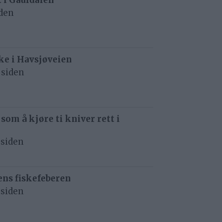
iden
e i Havsjøveien
 siden
 som å kjøre ti kniver rett i
 siden
ens fiskefeberen
 siden