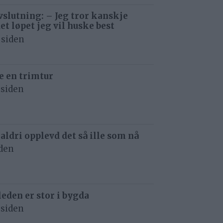
avslutning: – Jeg tror kanskje
det løpet jeg vil huske best
 siden
e en trimtur
 siden
 aldri opplevd det så ille som nå
iden
eden er stor i bygda
 siden