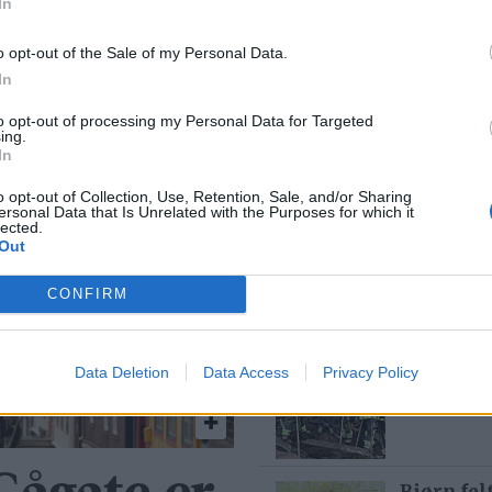
In
,
overskudd
li
o opt-out of the Sale of my Personal Data.
In
to opt-out of processing my Personal Data for Targeted
ing.
In
Mest lest siste uke:
o opt-out of Collection, Use, Retention, Sale, and/or Sharing
ersonal Data that Is Unrelated with the Purposes for which it
Se opptak
lected.
Out
6 dager
CONFIRM
Med spett
Data Deletion
Data Access
Privacy Policy
5 dager
Bjørn fel