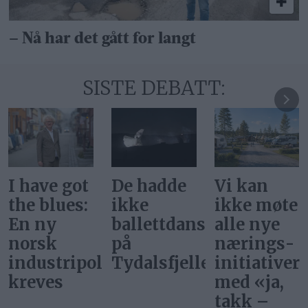
– Nå har det gått for langt
SISTE DEBATT:
De hadde
Vi kan
Svar på
ikke
ikke møte
«Gi alle
ballettdansere
alle nye
barn en
på
nærings­
rettferdig
itikk
Tydalsfjellet
initiativer
start»
med «ja,
takk –