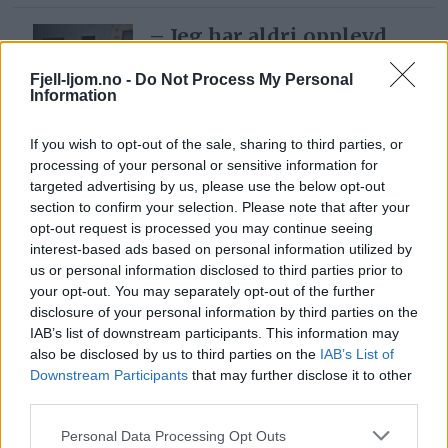
– Jeg har aldri opplevd
det så ille som nå
Fjell-ljom.no -
Do Not Process My Personal
3 dager siden
Information
If you wish to opt-out of the sale, sharing to third parties, or
– Nå har det gått for
processing of your personal or sensitive information for
langt
targeted advertising by us, please use the below opt-out
section to confirm your selection. Please note that after your
1 dag siden
opt-out request is processed you may continue seeing
interest-based ads based on personal information utilized by
us or personal information disclosed to third parties prior to
Lea tar over Røros
your opt-out. You may separately opt-out of the further
Kunstformidling i
disclosure of your personal information by third parties on the
august
IAB’s list of downstream participants. This information may
also be disclosed by us to third parties on the
IAB’s List of
3 dager siden
Downstream Participants
that may further disclose it to other
third parties.
– Vi er fornøyde, men
Personal Data Processing Opt Outs
det kunne ha gått bedre