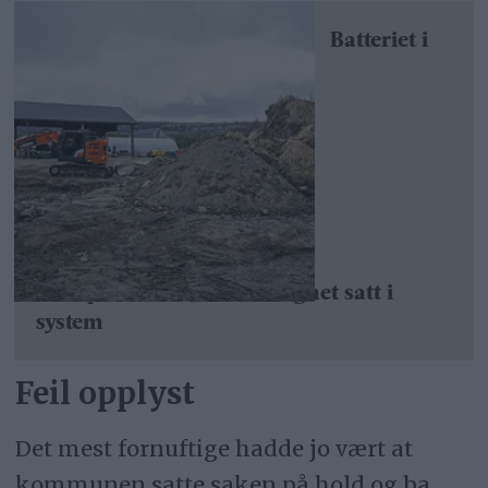
Batteriet i
Stamphusveien, uansvarlighet satt i
system
Feil opplyst
Det mest fornuftige hadde jo vært at
kommunen satte saken på hold og ba