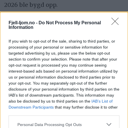
2026 ble bygd opp.
– Det koster å investere. Nå er vi nede på
Fjell-ljom.no -
Do Not Process My Personal
Information
et ledernivå som jeg tror passer Holtålen
veldig greit. Jeg ser allerede synergier og
If you wish to opt-out of the sale, sharing to third parties, or
resultater av omstillinga, sa Hitterdal.
processing of your personal or sensitive information for
targeted advertising by us, please use the below opt-out
section to confirm your selection. Please note that after your
Slo ned forslag om nødbrems
opt-out request is processed you may continue seeing
interest-based ads based on personal information utilized by
us or personal information disclosed to third parties prior to
Senterpartiet innså at de ikke fikk
your opt-out. You may separately opt-out of the further
flertallet med på å holde igjen
disclosure of your personal information by third parties on the
IAB’s list of downstream participants. This information may
rammeendringene, og fremmet et
also be disclosed by us to third parties on the
IAB’s List of
tilleggsforslag for å stoppe den
Downstream Participants
that may further disclose it to other
third parties.
økonomiske lekkasjen. Det måtte
Personal Data Processing Opt Outs
innføres full ansettelsesstopp i