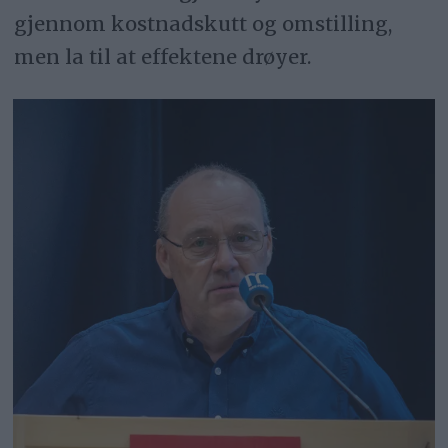
over kontrollen av kommunens
gjennom kostnadskutt og omstilling,
økonomiske forpliktelser.
men la til at effektene drøyer.
Oppsummeringa er gjort av deskiQ, en
KI-tjeneste fra Optimalisert AS.