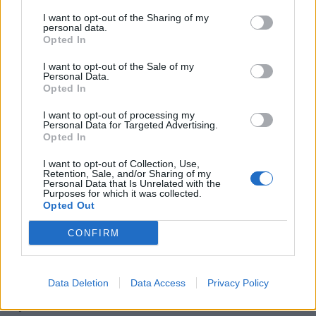
kommunen, og alle framtidige
I want to opt-out of the Sharing of my
personal data.
ansettelser måtte opp til politisk
Opted In
vurdering i formannskapet.
I want to opt-out of the Sale of my
Personal Data.
Opted In
Dette forslaget ble imidlertid slaktet av
I want to opt-out of processing my
Hitterdal.
Personal Data for Targeted Advertising.
Opted In
– Jeg synes det er et utdatert og politisk
I want to opt-out of Collection, Use,
Retention, Sale, and/or Sharing of my
Personal Data that Is Unrelated with the
misvisende grep som til stadighet
Purposes for which it was collected.
Opted Out
dukker opp. Det er ingen realitet i å drive
med ansettelsesstopp, tordnet Hitterdal,
CONFIRM
som mente at politikerne prøvde å
detaljstyre på et nivå der de ikke hører
Data Deletion
Data Access
Privacy Policy
hjemme.