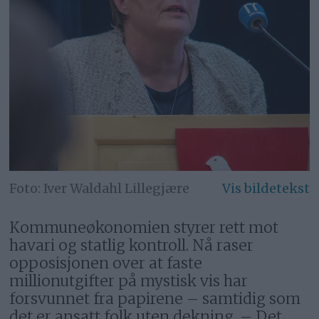
Iver Waldahl Lillegjære
Kommuneøkonomien styrer rett mot
havari og statlig kontroll. Nå raser
opposisjonen over at faste
millionutgifter på mystisk vis har
forsvunnet fra papirene – samtidig som
det er ansatt folk uten dekning. – Det