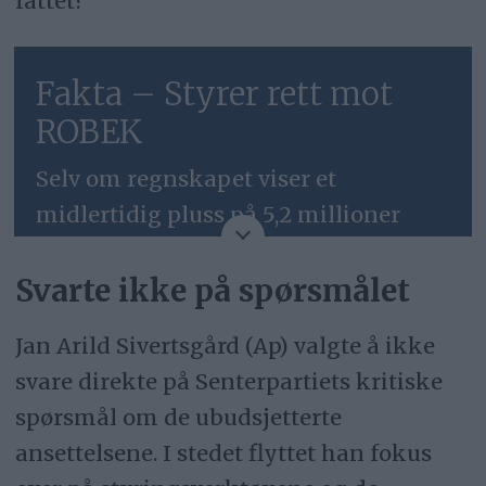
fattet?
Fakta – Styrer rett mot
ROBEK
Selv om regnskapet viser et
midlertidig pluss på 5,2 millioner
kroner etter fire måneder grunnet en
Svarte ikke på spørsmålet
skatteeffekt, er helårsprognosen
dyster.
Jan Arild Sivertsgård (Ap) valgte å ikke
Fakta fra tertialrapporten:
svare direkte på Senterpartiets kritiske
spørsmål om de ubudsjetterte
Merforbruk:
Holtålen kommune
ansettelsene. I stedet flyttet han fokus
styrer mot et samlet merforbruk