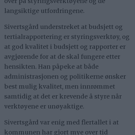
over på styringsverktøyene og de
på 4,9 millioner kroner mot det
langsiktige utfordringene.
opprinnelige budsjettet.
Sivertsgård understreket at budsjett og
Ubalanse:
De foreslåtte
tertialrapportering er styringsverktøy, og
budsjettjusteringene gjør at
at god kvalitet i budsjett og rapporter er
årsbudsjettet ikke vil være i
avgjørende for at de skal fungere etter
balanse, og kommunen må
hensikten. Han påpeke at både
budsjettere med et framførbart
administrasjonen og politikerne ønsker
merforbruk på 3,9 millioner kroner.
best mulig kvalitet, men innrømmet
samtidig at det er krevende å styre når
ROBEK-innmelding:
Økonomisjef
verktøyene er unøyaktige.
Marcus Grønli bekreftet at dette vil
medføre at Holtålen blir meldt inn
Sivertsgård var enig med flertallet i at
i
ROBEK
, som betyr at staten tar
kommunen har gjort mye over tid