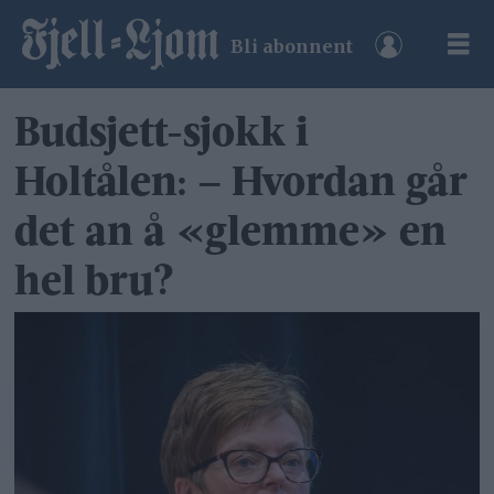
Bli abonnent
Budsjett-sjokk i
Holtålen: – Hvordan går
det an å «glemme» en
hel bru?