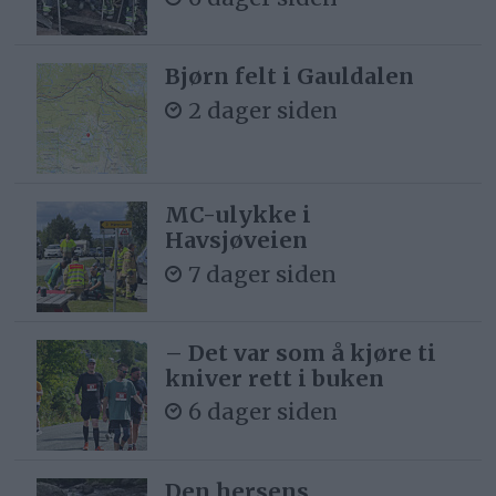
Bjørn felt i Gauldalen
2 dager siden
MC-ulykke i
Havsjøveien
7 dager siden
– Det var som å kjøre ti
kniver rett i buken
6 dager siden
Den hersens