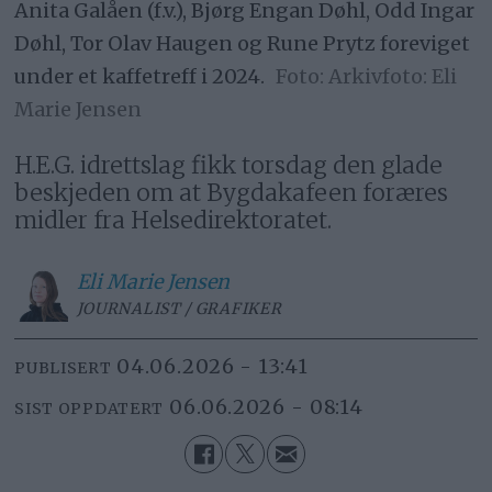
Anita Galåen (f.v.), Bjørg Engan Døhl, Odd Ingar
Døhl, Tor Olav Haugen og Rune Prytz foreviget
under et kaffetreff i 2024.
Arkivfoto: Eli
Marie Jensen
H.E.G. idrettslag fikk torsdag den glade
beskjeden om at Bygdakafeen foræres
midler fra Helsedirektoratet.
Eli Marie
Jensen
JOURNALIST / GRAFIKER
04.06.2026 - 13:41
PUBLISERT
06.06.2026 - 08:14
SIST OPPDATERT