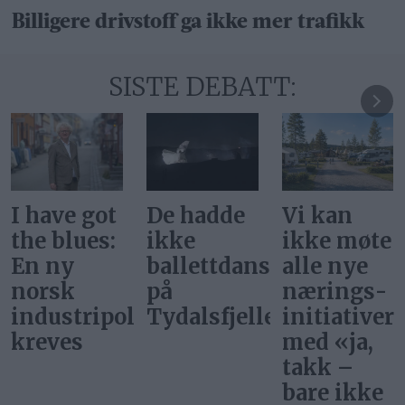
Billigere drivstoff ga ikke mer trafikk
SISTE DEBATT:
De hadde
Vi kan
Svar på
ikke
ikke møte
«Gi alle
ballettdansere
alle nye
barn en
på
nærings­
rettferdig
itikk
Tydalsfjellet
initiativer
start»
med «ja,
takk –
bare ikke