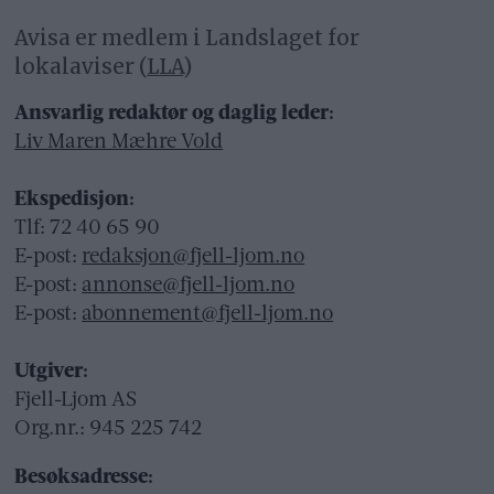
Avisa er medlem i Landslaget for
lokalaviser (
LLA
)
Ansvarlig redaktør og daglig leder:
Liv Maren Mæhre Vold
Ekspedisjon:
Tlf: 72 40 65 90
E-post:
redaksjon@fjell-ljom.no
E-post:
annonse@fjell-ljom.no
E-post:
abonnement@fjell-ljom.no
Utgiver:
Fjell-Ljom AS
Org.nr.: 945 225 742
Besøksadresse: