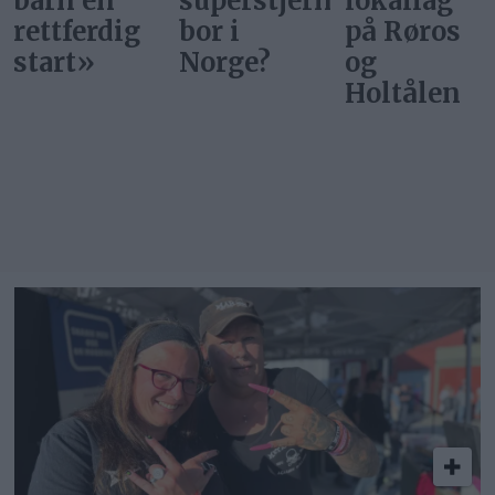
superstjerner
lokallag
rettferdig
bor i
på Røros
start
Norge?
og
Holtålen